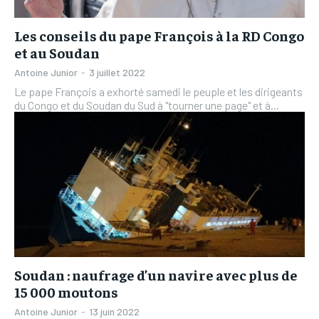
Les conseils du pape François à la RD Congo
et au Soudan
Antoine Junior
-
3 juillet 2022
Le pape François a exhorté samedi le peuple et les dirigeants
du Congo et du Soudan du Sud à "tourner une page" et à...
Soudan : naufrage d’un navire avec plus de
15 000 moutons
Antoine Junior
-
13 juin 2022