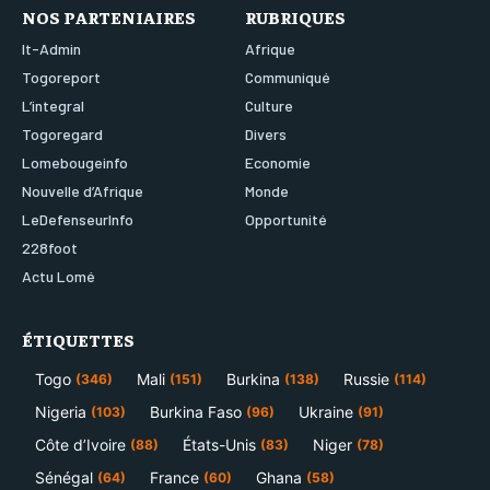
NOS PARTENIAIRES
RUBRIQUES
It-Admin
Afrique
Togoreport
Communiqué
L’integral
Culture
Togoregard
Divers
Lomebougeinfo
Economie
Nouvelle d’Afrique
Monde
LeDefenseurInfo
Opportunité
228foot
Actu Lomé
ÉTIQUETTES
Togo
Mali
Burkina
Russie
(346)
(151)
(138)
(114)
Nigeria
Burkina Faso
Ukraine
(103)
(96)
(91)
Côte d’Ivoire
États-Unis
Niger
(88)
(83)
(78)
Sénégal
France
Ghana
(64)
(60)
(58)