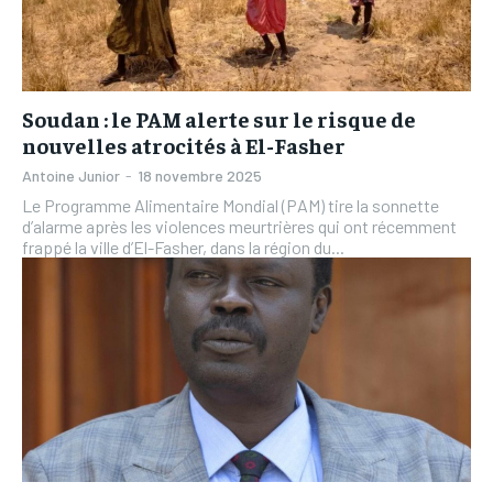
IT-ADMIN
IT-ADMIN
IT-ADMIN
IT-ADMIN
TOGOREPORT
TOGOREPORT
TOGOREPORT
TOGOREPORT
L’INTEGRAL
L’INTEGRAL
Soudan : le PAM alerte sur le risque de
L’INTEGRAL
L’INTEGRAL
TOGOREGARD
TOGOREGARD
nouvelles atrocités à El-Fasher
TOGOREGARD
TOGOREGARD
LOMEBOUGEINFO
LOMEBOUGEINFO
Antoine Junior
-
18 novembre 2025
LOMEBOUGEINFO
LOMEBOUGEINFO
Le Programme Alimentaire Mondial (PAM) tire la sonnette
NOUVELLE D’AFRIQUE
NOUVELLE D’AFRIQUE
d’alarme après les violences meurtrières qui ont récemment
NOUVELLE D’AFRIQUE
NOUVELLE D’AFRIQUE
frappé la ville d’El-Fasher, dans la région du...
LEDEFENSEURINFO
LEDEFENSEURINFO
LEDEFENSEURINFO
LEDEFENSEURINFO
228FOOT
228FOOT
228FOOT
228FOOT
ACTU LOMÉ
ACTU LOMÉ
ACTU LOMÉ
ACTU LOMÉ