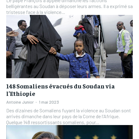
Le pape François a appelé dimanche les factions
belligérantes au Soudan à déposer leurs armes. Il a exprimé sa
tristesse face à la violence...
148 Somaliens évacués du Soudan via
l’Ethiopie
Antoine Junior
-
1 mai 2023
Des dizaines de Somaliens fuyant la violence au Soudan sont
arrivés dimanche dans leur pays de la Corne de l'Afrique.
Quelque 148 ressortissants somaliens, pour...