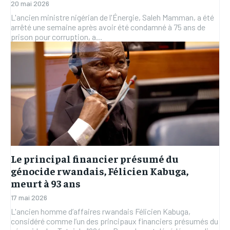
20 mai 2026
L'ancien ministre nigérian de l'Énergie, Saleh Mamman, a été
arrêté une semaine après avoir été condamné à 75 ans de
prison pour corruption, a...
Le principal financier présumé du
génocide rwandais, Félicien Kabuga,
meurt à 93 ans
17 mai 2026
L'ancien homme d’affaires rwandais Félicien Kabuga,
considéré comme l’un des principaux financiers présumés du