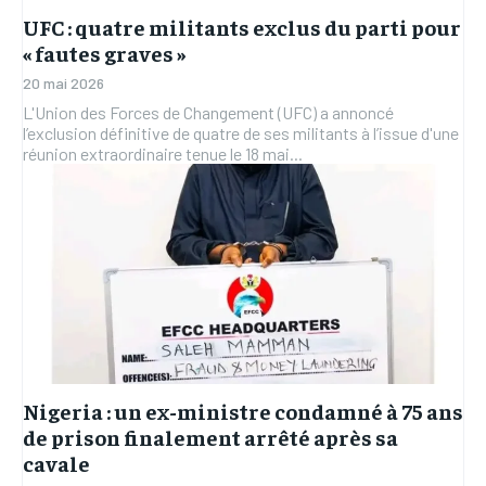
UFC : quatre militants exclus du parti pour
« fautes graves »
20 mai 2026
L'Union des Forces de Changement (UFC) a annoncé
l’exclusion définitive de quatre de ses militants à l’issue d'une
réunion extraordinaire tenue le 18 mai...
Nigeria : un ex-ministre condamné à 75 ans
de prison finalement arrêté après sa
cavale