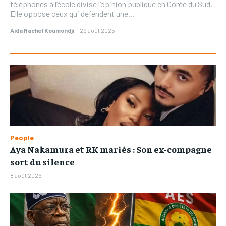
téléphones à l’école divise l’opinion publique en Corée du Sud.
Elle oppose ceux qui défendent une...
Aida Rachel Koumondji
-
29 août 2025
People
Aya Nakamura et RK mariés : Son ex-compagne
sort du silence
8 août 2026