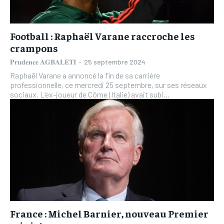
Football : Raphaël Varane raccroche les
crampons
𝐏𝐫𝐮𝐝𝐞𝐧𝐜𝐞 𝐀𝐆𝐁𝐀𝐋𝐄𝐓𝐈
-
25 septembre 2024
Raphaël Varane a annoncé la fin de sa carrière
professionnelle, ce mercredi 25 septembre, sur ses réseaux
sociaux. L’ex-joueur de Côme (Italie) avait subi...
France : Michel Barnier, nouveau Premier