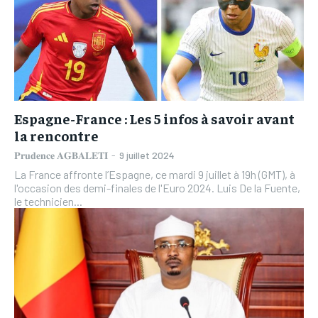
Espagne-France : Les 5 infos à savoir avant
la rencontre
𝐏𝐫𝐮𝐝𝐞𝐧𝐜𝐞 𝐀𝐆𝐁𝐀𝐋𝐄𝐓𝐈
-
9 juillet 2024
La France affronte l’Espagne, ce mardi 9 juillet à 19h (GMT), à
l'occasion des demi-finales de l'Euro 2024. Luis De la Fuente,
le technicien...