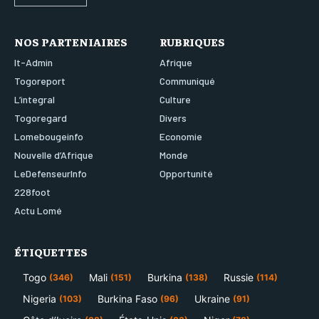
NOS PARTENIAIRES
RUBRIQUES
It-Admin
Afrique
Togoreport
Communiqué
L’integral
Culture
Togoregard
Divers
Lomebougeinfo
Economie
Nouvelle d’Afrique
Monde
LeDefenseurInfo
Opportunité
228foot
Actu Lomé
ÉTIQUETTES
Togo
Mali
Burkina
Russie
(346)
(151)
(138)
(114)
Nigeria
Burkina Faso
Ukraine
(103)
(96)
(91)