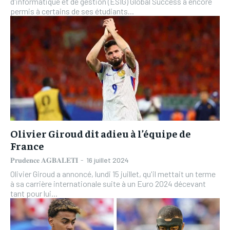
d'informatique et de gestion (ESIG) Global Success a encore
permis à certains de ses étudiants...
Olivier Giroud dit adieu à l’équipe de
France
𝐏𝐫𝐮𝐝𝐞𝐧𝐜𝐞 𝐀𝐆𝐁𝐀𝐋𝐄𝐓𝐈
-
16 juillet 2024
Olivier Giroud a annoncé, lundi 15 juillet, qu'il mettait un terme
à sa carrière internationale suite à un Euro 2024 décevant
tant pour lui...