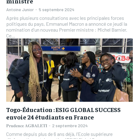
ministre
Antoine Junior
-
5 septembre 2024
Après plusieurs consultations avec les principales forces
politiques du pays, Emmanuel Macron a annoncé ce jeudi la
nomination d'un nouveau Premier ministre : Michel Barnier.
Ce...
Togo-Éducation : ESIG GLOBAL SUCCESS
envoie 24 étudiants en France
𝐏𝐫𝐮𝐝𝐞𝐧𝐜𝐞 𝐀𝐆𝐁𝐀𝐋𝐄𝐓𝐈
-
2 septembre 2024
Comme depuis plus de 6 ans déjà, l’Ecole supérieure