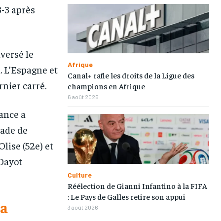
3-3 après
nversé le
Afrique
. L’Espagne et
Canal+ rafle les droits de la Ligue des
rnier carré.
champions en Afrique
6 août 2026
rance a
tade de
Olise (52e) et
Dayot
Culture
Réélection de Gianni Infantino à la FIFA
: Le Pays de Galles retire son appui
la
3 août 2026