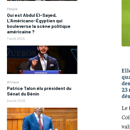
People
Qui est Abdul El-Sayed,
L’Américano-Égyptien qui
bouleverse la scène politique
américaine ?
7 août 2026
Ell
qua
des
Afrique
Patrice Talon élu président du
23 
Sénat du Bénin
dé
6 août 2026
Le 
Coï
val