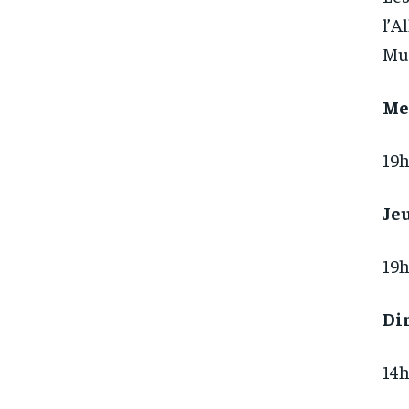
l’A
Mun
Me
19h
Jeu
19h
Di
14h