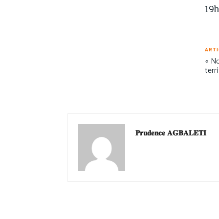
19h
ARTI
« No
terr
𝐏𝐫𝐮𝐝𝐞𝐧𝐜𝐞 𝐀𝐆𝐁𝐀𝐋𝐄𝐓𝐈