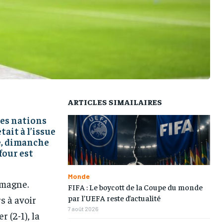
L’INTEGRAL
L’INTEGRAL
L’INTEGRAL
L’INTEGRAL
TOGOREGARD
TOGOREGARD
TOGOREGARD
TOGOREGARD
LOMEBOUGEINFO
LOMEBOUGEINFO
LOMEBOUGEINFO
LOMEBOUGEINFO
NOUVELLE D’AFRIQUE
NOUVELLE D’AFRIQUE
NOUVELLE D’AFRIQUE
NOUVELLE D’AFRIQUE
LEDEFENSEURINFO
LEDEFENSEURINFO
LEDEFENSEURINFO
LEDEFENSEURINFO
228FOOT
228FOOT
228FOOT
228FOOT
ARTICLES SIMAILAIRES
ACTU LOMÉ
ACTU LOMÉ
ACTU LOMÉ
ACTU LOMÉ
 les nations
tait à l’issue
e, dimanche
four est
Monde
emagne.
FIFA : Le boycott de la Coupe du monde
par l’UEFA reste d’actualité
s à avoir
7 août 2026
r (2-1), la