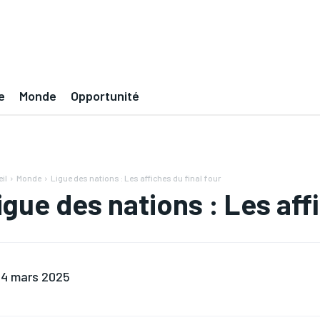
e
Monde
Opportunité
il
Monde
Ligue des nations : Les affiches du final four
igue des nations : Les affi
4 mars 2025