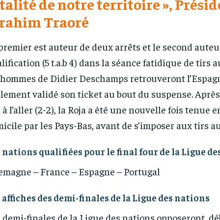
talité de notre territoire », Prési
brahim Traoré
1-YEAR
1-YEAR
premier est auteur de deux arrêts et le second auteu
/ year
/ year
By agr
By agr
s and you
s and you
every m
every m
tly.
tly.
Pay now and you get access to exclusive
Pay now and you get access to exclusive
lification (5 t.a.b 4) dans la séance fatidique de tirs a
opt o
opt o
news and articles for a whole year.
news and articles for a whole year.
 hommes de Didier Deschamps retrouveront l’Espagn
lement validé son ticket au bout du suspense. Aprè
 à l’aller (2-2), la Roja a été une nouvelle fois tenue e
icile par les Pays-Bas, avant de s’imposer aux tirs au b
 nations qualifiées pour le final four de la Ligue d
emagne – France – Espagne – Portugal
 affiches des demi-finales de la Ligue des nations
 demi-finales de la Ligue des nations opposeront, dé