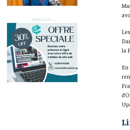
Man
avo
― PUBLICITE ―
Les
Dan
la 
En 
ren
Fra
d’O
Upa
Li