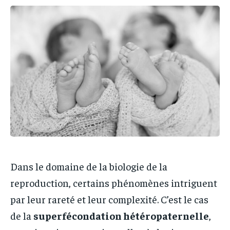
IT-ADMIN
IT-ADMIN
IT-ADMIN
IT-ADMIN
TOGOREPORT
TOGOREPORT
TOGOREPORT
TOGOREPORT
L’INTEGRAL
L’INTEGRAL
L’INTEGRAL
L’INTEGRAL
TOGOREGARD
TOGOREGARD
TOGOREGARD
TOGOREGARD
LOMEBOUGEINFO
LOMEBOUGEINFO
LOMEBOUGEINFO
LOMEBOUGEINFO
NOUVELLE D’AFRIQUE
NOUVELLE D’AFRIQUE
NOUVELLE D’AFRIQUE
NOUVELLE D’AFRIQUE
LEDEFENSEURINFO
LEDEFENSEURINFO
LEDEFENSEURINFO
LEDEFENSEURINFO
228FOOT
228FOOT
228FOOT
228FOOT
Dans le domaine de la biologie de la
ACTU LOMÉ
ACTU LOMÉ
ACTU LOMÉ
ACTU LOMÉ
reproduction, certains phénomènes intriguent
par leur rareté et leur complexité. C’est le cas
de la
superfécondation hétéropaternelle
,