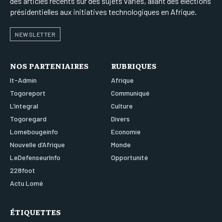
des articles récents sur des sujets variés, allant des élections
présidentielles aux initiatives technologiques en Afrique.
NEWSLETTER
NOS PARTENIAIRES
RUBRIQUES
It-Admin
Afrique
Togoreport
Communiqué
L’integral
Culture
Togoregard
Divers
Lomebougeinfo
Economie
Nouvelle d’Afrique
Monde
LeDefenseurInfo
Opportunité
228foot
Actu Lomé
ÉTIQUETTES