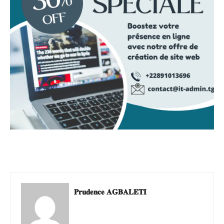
𝐏𝐫𝐮𝐝𝐞𝐧𝐜𝐞 𝐀𝐆𝐁𝐀𝐋𝐄𝐓𝐈