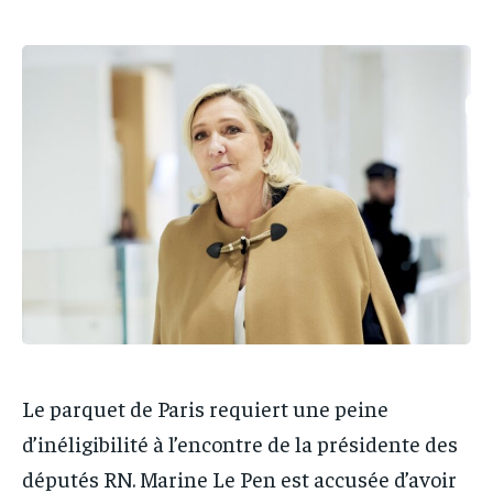
IT-ADMIN
IT-ADMIN
IT-ADMIN
IT-ADMIN
TOGOREPORT
TOGOREPORT
TOGOREPORT
TOGOREPORT
L’INTEGRAL
L’INTEGRAL
L’INTEGRAL
L’INTEGRAL
TOGOREGARD
TOGOREGARD
TOGOREGARD
TOGOREGARD
LOMEBOUGEINFO
LOMEBOUGEINFO
LOMEBOUGEINFO
LOMEBOUGEINFO
NOUVELLE D’AFRIQUE
NOUVELLE D’AFRIQUE
NOUVELLE D’AFRIQUE
NOUVELLE D’AFRIQUE
LEDEFENSEURINFO
LEDEFENSEURINFO
LEDEFENSEURINFO
LEDEFENSEURINFO
228FOOT
228FOOT
228FOOT
228FOOT
ACTU LOMÉ
ACTU LOMÉ
ACTU LOMÉ
ACTU LOMÉ
Le parquet de Paris requiert une peine
d’inéligibilité à l’encontre de la présidente des
députés RN. Marine Le Pen est accusée d’avoir