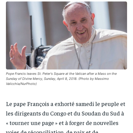
IT-ADMIN
IT-ADMIN
IT-ADMIN
IT-ADMIN
TOGOREPORT
TOGOREPORT
TOGOREPORT
TOGOREPORT
L’INTEGRAL
L’INTEGRAL
L’INTEGRAL
L’INTEGRAL
TOGOREGARD
TOGOREGARD
TOGOREGARD
TOGOREGARD
LOMEBOUGEINFO
LOMEBOUGEINFO
LOMEBOUGEINFO
LOMEBOUGEINFO
NOUVELLE D’AFRIQUE
NOUVELLE D’AFRIQUE
NOUVELLE D’AFRIQUE
NOUVELLE D’AFRIQUE
LEDEFENSEURINFO
LEDEFENSEURINFO
Pope Francis leaves St. Peter's Square at the Vatican after a Mass on the
LEDEFENSEURINFO
LEDEFENSEURINFO
Sunday of Divine Mercy, Sunday, April 8, 2018. (Photo by Massimo
228FOOT
228FOOT
Valicchia/NurPhoto)
228FOOT
228FOOT
ACTU LOMÉ
ACTU LOMÉ
ACTU LOMÉ
ACTU LOMÉ
Le pape François a exhorté samedi le peuple et
les dirigeants du Congo et du Soudan du Sud à
« tourner une page » et à forger de nouvelles
voies de réconciliation, de paix et de