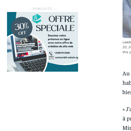
― PUBLICITE ―
Leade
20, 2
this 
Au 
hab
bie
« J
à p
Min