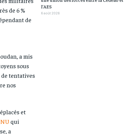
des militaires
l’AES
rès de 6 %
6 août 2026
dépendant de
Soudan, a mis
itoyens sous
 de tentatives
ire nos
déplacés et
ONU
qui
se, a