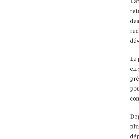
L’a
ret
des
rec
dév
Le 
en 
pré
pou
con
Dep
plu
dép