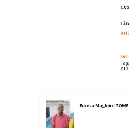
dés
Lir
ar
ARTI
Tog
STO
Eureca Magloire TOM