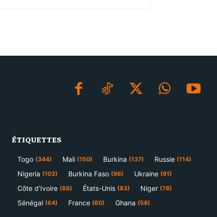
ÉTIQUETTES
Togo
Mali
Burkina
Russie
(344)
(150)
(137)
(114)
Nigeria
Burkina Faso
Ukraine
(103)
(96)
(91)
Côte d’Ivoire
États-Unis
Niger
(88)
(83)
(78)
Sénégal
France
Ghana
(64)
(60)
(58)