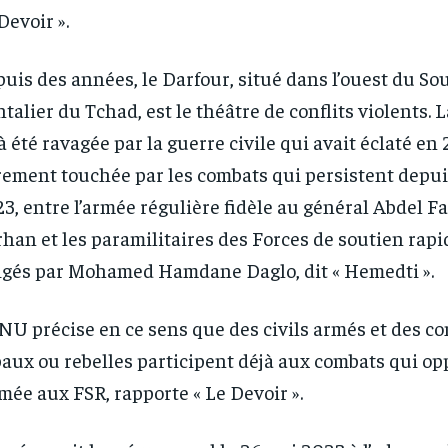
Devoir ».
RECOMMENDED
RECOMMENDED
uis des années, le Darfour, situé dans l’ouest du So
1-YEAR
1-YEAR
ntalier du Tchad, est le théâtre de conflits violents. 
à été ravagée par la guerre civile qui avait éclaté en 
/ year
/ year
By agr
By agr
s and you
s and you
every m
every m
tly.
tly.
ement touchée par les combats qui persistent depuis 
Pay now and you get access to exclusive
Pay now and you get access to exclusive
opt o
opt o
news and articles for a whole year.
news and articles for a whole year.
3, entre l’armée régulière fidèle au général Abdel Fa
han et les paramilitaires des Forces de soutien rapid
igés par Mohamed Hamdane Daglo, dit « Hemedti ».
NU précise en ce sens que des civils armés et des c
baux ou rebelles participent déjà aux combats qui o
rmée aux FSR, rapporte « Le Devoir ».