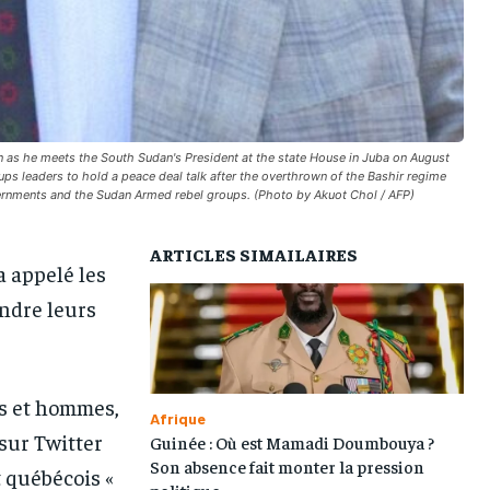
 as he meets the South Sudan's President at the state House in Juba on August
s leaders to hold a peace deal talk after the overthrown of the Bashir regime
overnments and the Sudan Armed rebel groups. (Photo by Akuot Chol / AFP)
ARTICLES SIMAILAIRES
 appelé les
endre leurs
es et hommes,
Afrique
 sur Twitter
Guinée : Où est Mamadi Doumbouya ?
Son absence fait monter la pression
 québécois «
politique