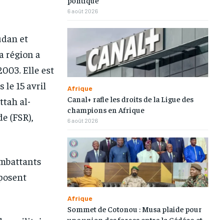
6 août 2026
udan et
1-MONTH
1-MONTH
La région a
/ month
/ month
2003. Elle est
eeing to this tier, you are billed
eeing to this tier, you are billed
onth after the first one until you
onth after the first one until you
le 15 avril
ut of the monthly subscription.
ut of the monthly subscription.
Afrique
Canal+ rafle les droits de la Ligue des
ttah al-
champions en Afrique
e (FSR),
6 août 2026
ombattants
pposent
Afrique
Sommet de Cotonou : Musa plaide pour
une union des forces entre la Cédéao et