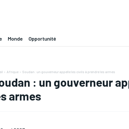
e
Monde
Opportunité
il
Afrique
Soudan : un gouverneur appelle les civils à prendre les armes
oudan : un gouverneur appe
es armes