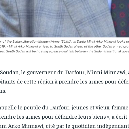
r of the Sudan Liberation Moment/Army (SLM/A) in Darfur Minni Arko Minnawi looks on
019. - Minni Arko Minnawi arrived to South Sudan ahead of the other Sudan armed group
year. South Sudan will be hosting a peace deal talk between the Sudan transitional g
Soudan, le gouverneur du Darfour, Minni Minnawi, a
itants de cette région à prendre les armes pour déf
ns.
’appelle le peuple du Darfour, jeunes et vieux, femm
rendre les armes pour défendre leurs biens », a écrit
ni Arko Minnawi, cité par le quotidien indépendant