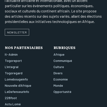
l'actualité africaine et internationale, avec un accent
particulier sur les événements politiques, économiques,
sociaux et culturels du continent africain. Le site propose
des articles récents sur des sujets variés, allant des élections
présidentielles aux initiatives technologiques en Afrique.
NEWSLETTER
NOS PARTENIAIRES
RUBRIQUES
It-Admin
Afrique
Togoreport
Communiqué
L’integral
Culture
Togoregard
Divers
Lomebougeinfo
Economie
Nouvelle d’Afrique
Monde
LeDefenseurInfo
Opportunité
228foot
Actu Lomé