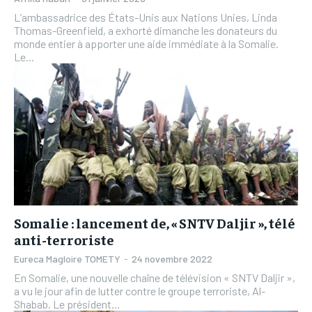
L’ambassadrice des États-Unis aux Nations Unies, Linda
Thomas-Greenfield, a exhorté dimanche les donateurs du
monde entier à apporter une aide immédiate à la Somalie.
Le...
Somalie : lancement de, « SNTV Daljir », télé
anti-terroriste
Eureca Magloire TOMETY
-
24 novembre 2022
En Somalie, une nouvelle chaîne de télévision « SNTV Daljir »,
a vu le jour afin de lutter contre le groupe terroriste, Al-
Shabab. Le président...