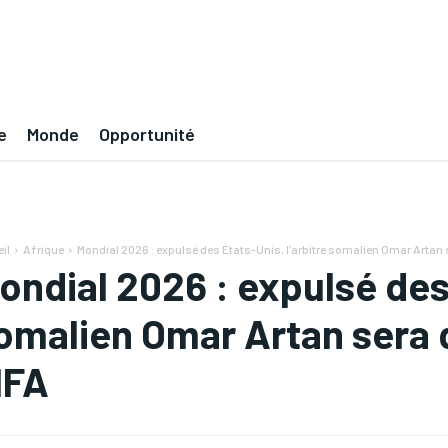
e
Monde
Opportunité
il
Afrique
Mondial 2026 : expulsé des États-Unis, l’arbitre somalien Omar Artan 
ondial 2026 : expulsé des 
omalien Omar Artan sera 
IFA