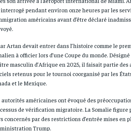
ès son arrivée à l’aéroport international de Miami. A
 interrogé pendant environ onze heures par les serv
mmigration américains avant d’être déclaré inadmiss
voyé.
RECOMMENDED
RECOMMENDED
r Artan devait entrer dans l’histoire comme le prem
alien à officier lors d’une Coupe du monde. Désigné
1-YEAR
1-YEAR
itre masculin d’Afrique en 2025, il faisait partie des 
/ year
/ year
By agr
By agr
s and you
s and you
iciels retenus pour le tournoi coorganisé par les État
every m
every m
tly.
tly.
Pay now and you get access to exclusive
Pay now and you get access to exclusive
opt o
opt o
news and articles for a whole year.
news and articles for a whole year.
ada et le Mexique.
 autorités américaines ont évoqué des préoccupatio
cessus de vérification migratoire. La Somalie figure 
s concernés par des restrictions d’entrée mises en p
dministration Trump.