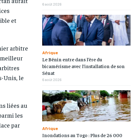
rtan aurait
6 août 2026
ices
ible et
ier arbitre
1-MONTH
1-MONTH
Afrique
 meilleur
Le Bénin entre dans l’ère du
/ month
/ month
bicamérisme avec l’installation de son
arbitres
eeing to this tier, you are billed
eeing to this tier, you are billed
Sénat
s-Unis, le
onth after the first one until you
onth after the first one until you
6 août 2026
ut of the monthly subscription.
ut of the monthly subscription.
ns liées au
parmi les
lace par
Afrique
Inondations au Togo : Plus de 26 000