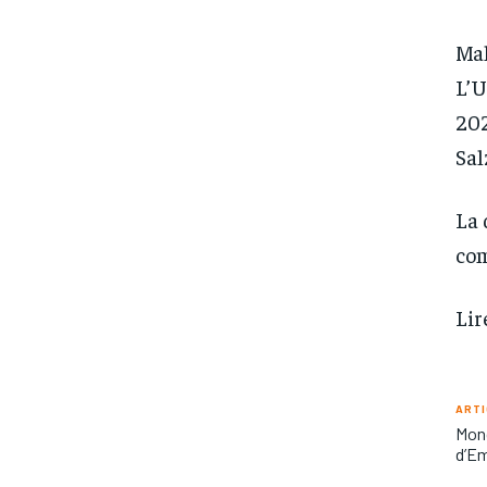
Mal
L’U
202
Sal
La 
com
Lir
ARTI
Mond
d’Em