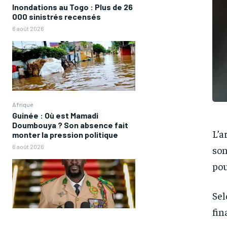
Inondations au Togo : Plus de 26
000 sinistrés recensés
6 août 2026
Afrique
Guinée : Où est Mamadi
Doumbouya ? Son absence fait
L’a
monter la pression politique
6 août 2026
son
pou
Sel
fin