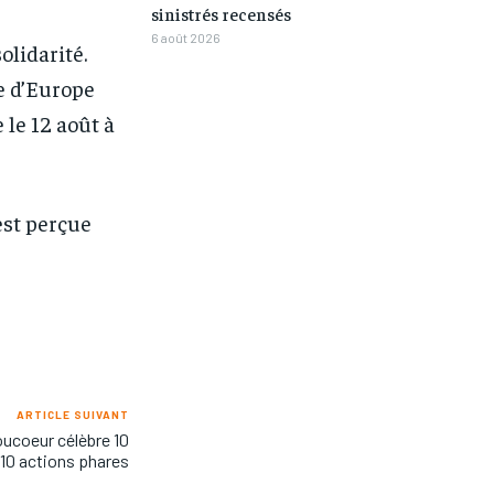
sinistrés recensés
6 août 2026
olidarité.
e d’Europe
 le 12 août à
est perçue
ARTICLE SUIVANT
oucoeur célèbre 10
10 actions phares