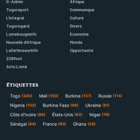
It-Admin
Afrique
Togoreport
Communiqué
L’integral
Culture
Togoregard
Divers
Lomebougeinfo
Economie
Nouvelle d’Afrique
Monde
LeDefenseurInfo
Opportunité
228foot
Actu Lomé
ÉTIQUETTES
Togo
Mali
Burkina
Russie
(345)
(150)
(137)
(114)
Nigeria
Burkina Faso
Ukraine
(103)
(96)
(91)
Côte d’Ivoire
États-Unis
Niger
(88)
(83)
(78)
Sénégal
France
Ghana
(64)
(60)
(58)