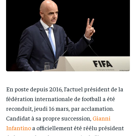
IT-ADMIN
IT-ADMIN
TOGOREPORT
TOGOREPORT
TOGOREPORT
TOGOREPORT
L’INTEGRAL
L’INTEGRAL
L’INTEGRAL
L’INTEGRAL
TOGOREGARD
TOGOREGARD
TOGOREGARD
TOGOREGARD
LOMEBOUGEINFO
LOMEBOUGEINFO
LOMEBOUGEINFO
LOMEBOUGEINFO
NOUVELLE D’AFRIQUE
NOUVELLE D’AFRIQUE
NOUVELLE D’AFRIQUE
NOUVELLE D’AFRIQUE
LEDEFENSEURINFO
LEDEFENSEURINFO
LEDEFENSEURINFO
LEDEFENSEURINFO
228FOOT
228FOOT
228FOOT
228FOOT
En poste depuis 2016, l’actuel président de la
ACTU LOMÉ
ACTU LOMÉ
ACTU LOMÉ
ACTU LOMÉ
fédération internationale de football a été
reconduit, jeudi 16 mars, par acclamation.
Candidat à sa propre succession,
Gianni
Infantino
a officiellement été réélu président