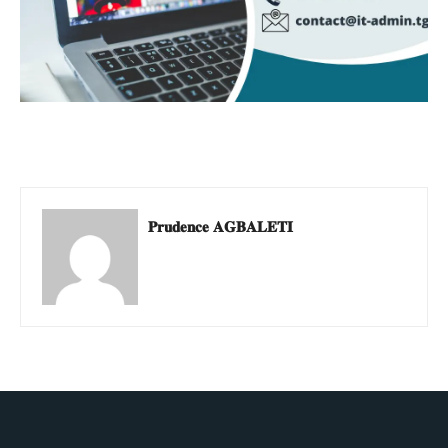
𝐏𝐫𝐮𝐝𝐞𝐧𝐜𝐞 𝐀𝐆𝐁𝐀𝐋𝐄𝐓𝐈