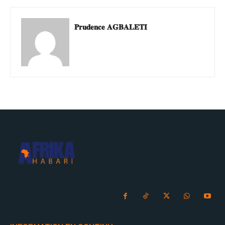
𝐏𝐫𝐮𝐝𝐞𝐧𝐜𝐞 𝐀𝐆𝐁𝐀𝐋𝐄𝐓𝐈