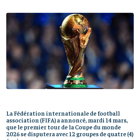
IT-ADMIN
IT-ADMIN
IT-ADMIN
IT-ADMIN
TOGOREPORT
TOGOREPORT
TOGOREPORT
TOGOREPORT
L’INTEGRAL
L’INTEGRAL
L’INTEGRAL
L’INTEGRAL
TOGOREGARD
TOGOREGARD
TOGOREGARD
TOGOREGARD
LOMEBOUGEINFO
LOMEBOUGEINFO
LOMEBOUGEINFO
LOMEBOUGEINFO
NOUVELLE D’AFRIQUE
NOUVELLE D’AFRIQUE
NOUVELLE D’AFRIQUE
NOUVELLE D’AFRIQUE
LEDEFENSEURINFO
LEDEFENSEURINFO
LEDEFENSEURINFO
LEDEFENSEURINFO
228FOOT
228FOOT
228FOOT
228FOOT
ACTU LOMÉ
ACTU LOMÉ
ACTU LOMÉ
ACTU LOMÉ
La Fédération internationale de football
association (FIFA) a annoncé, mardi 14 mars,
que le premier tour de la Coupe du monde
2026 se disputera avec 12 groupes de quatre (4)