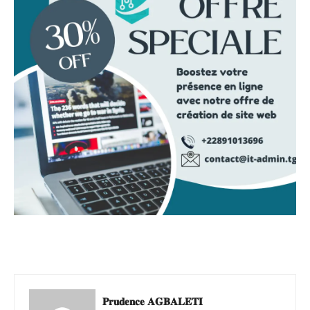
𝐏𝐫𝐮𝐝𝐞𝐧𝐜𝐞 𝐀𝐆𝐁𝐀𝐋𝐄𝐓𝐈