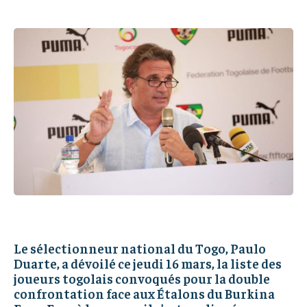
IT-ADMIN
IT-ADMIN
TOGOREPORT
TOGOREPORT
TOGOREPORT
TOGOREPORT
L’INTEGRAL
L’INTEGRAL
L’INTEGRAL
L’INTEGRAL
TOGOREGARD
TOGOREGARD
TOGOREGARD
TOGOREGARD
LOMEBOUGEINFO
LOMEBOUGEINFO
LOMEBOUGEINFO
LOMEBOUGEINFO
NOUVELLE D’AFRIQUE
NOUVELLE D’AFRIQUE
NOUVELLE D’AFRIQUE
NOUVELLE D’AFRIQUE
LEDEFENSEURINFO
LEDEFENSEURINFO
LEDEFENSEURINFO
LEDEFENSEURINFO
228FOOT
228FOOT
228FOOT
228FOOT
ACTU LOMÉ
ACTU LOMÉ
ACTU LOMÉ
ACTU LOMÉ
Le sélectionneur national du Togo, Paulo
Duarte, a dévoilé ce jeudi 16 mars, la liste des
joueurs togolais convoqués pour la double
confrontation face aux Étalons du Burkina