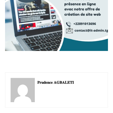
𝐏𝐫𝐮𝐝𝐞𝐧𝐜𝐞 𝐀𝐆𝐁𝐀𝐋𝐄𝐓𝐈