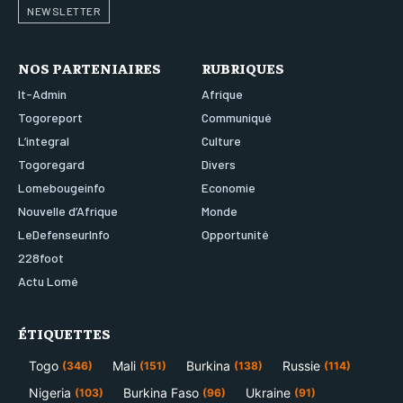
NEWSLETTER
NOS PARTENIAIRES
RUBRIQUES
It-Admin
Afrique
Togoreport
Communiqué
L’integral
Culture
Togoregard
Divers
Lomebougeinfo
Economie
Nouvelle d’Afrique
Monde
LeDefenseurInfo
Opportunité
228foot
Actu Lomé
ÉTIQUETTES
Togo
Mali
Burkina
Russie
(346)
(151)
(138)
(114)
Nigeria
Burkina Faso
Ukraine
(103)
(96)
(91)