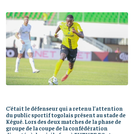
PARTENAIRES
PARTENAIRES
IT-ADMIN
IT-ADMIN
IT-ADMIN
IT-ADMIN
TOGOREPORT
TOGOREPORT
TOGOREPORT
TOGOREPORT
L’INTEGRAL
L’INTEGRAL
L’INTEGRAL
L’INTEGRAL
TOGOREGARD
TOGOREGARD
TOGOREGARD
TOGOREGARD
LOMEBOUGEINFO
LOMEBOUGEINFO
LOMEBOUGEINFO
LOMEBOUGEINFO
NOUVELLE D’AFRIQUE
NOUVELLE D’AFRIQUE
NOUVELLE D’AFRIQUE
NOUVELLE D’AFRIQUE
LEDEFENSEURINFO
LEDEFENSEURINFO
LEDEFENSEURINFO
LEDEFENSEURINFO
228FOOT
228FOOT
228FOOT
228FOOT
ACTU LOMÉ
ACTU LOMÉ
ACTU LOMÉ
ACTU LOMÉ
C’était le défenseur qui a retenu l’attention
du public sportif togolais présent au stade de
Kégué. Lors des deux matches de la phase de
groupe de la coupe de la confédération