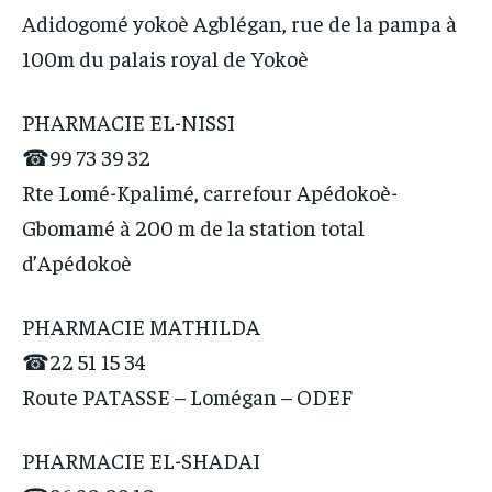
Adidogomé yokoè Agblégan, rue de la pampa à
100m du palais royal de Yokoè
PHARMACIE EL-NISSI
☎99 73 39 32
Rte Lomé-Kpalimé, carrefour Apédokoè-
Gbomamé à 200 m de la station total
d’Apédokoè
PHARMACIE MATHILDA
☎22 51 15 34
Route PATASSE – Lomégan – ODEF
PHARMACIE EL-SHADAI