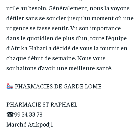
MONDE
MONDE
the first one until you opt out of the monthly
the first one until you opt out of the monthly
OPPORTUNITÉ
OPPORTUNITÉ
utile au besoin. Généralement, nous la voyons
subscription.
subscription.
OPPORTUNITÉ
OPPORTUNITÉ
défiler sans se soucier jusqu’au moment où une
PARTENAIRES
PARTENAIRES
urgence se fasse sentir. Vu son importance
PARTENAIRES
PARTENAIRES
dans le quotidien de plus d’un, toute l’équipe
IT-ADMIN
IT-ADMIN
IT-ADMIN
IT-ADMIN
d’Afrika Habari a décidé de vous la fournir en
TOGOREPORT
TOGOREPORT
chaque début de semaine. Nous vous
TOGOREPORT
TOGOREPORT
L’INTEGRAL
L’INTEGRAL
souhaitons d’avoir une meilleure santé.
L’INTEGRAL
L’INTEGRAL
TOGOREGARD
TOGOREGARD
TOGOREGARD
TOGOREGARD
PHARMACIES DE GARDE LOME
LOMEBOUGEINFO
LOMEBOUGEINFO
LOMEBOUGEINFO
LOMEBOUGEINFO
NOUVELLE D’AFRIQUE
NOUVELLE D’AFRIQUE
PHARMACIE ST RAPHAEL
NOUVELLE D’AFRIQUE
NOUVELLE D’AFRIQUE
LEDEFENSEURINFO
LEDEFENSEURINFO
☎99 34 33 78
LEDEFENSEURINFO
LEDEFENSEURINFO
228FOOT
228FOOT
Marché Atikpodji
228FOOT
228FOOT
ACTU LOMÉ
ACTU LOMÉ