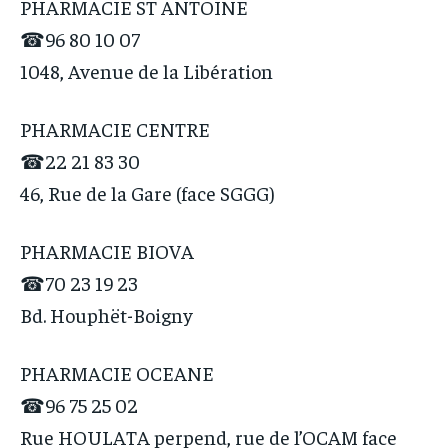
PHARMACIE ST ANTOINE
ACTU LOMÉ
ACTU LOMÉ
☎96 80 10 07
1048, Avenue de la Libération
PHARMACIE CENTRE
☎22 21 83 30
46, Rue de la Gare (face SGGG)
PHARMACIE BIOVA
☎70 23 19 23
Bd. Houphët-Boigny
PHARMACIE OCEANE
☎96 75 25 02
Rue HOULATA perpend, rue de l’OCAM face