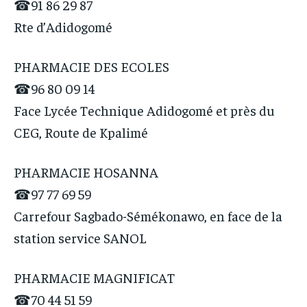
☎91 86 29 87
Rte d’Adidogomé
PHARMACIE DES ECOLES
☎96 80 09 14
Face Lycée Technique Adidogomé et près du
CEG, Route de Kpalimé
PHARMACIE HOSANNA
☎97 77 69 59
Carrefour Sagbado-Sémékonawo, en face de la
station service SANOL
PHARMACIE MAGNIFICAT
☎70 44 51 59