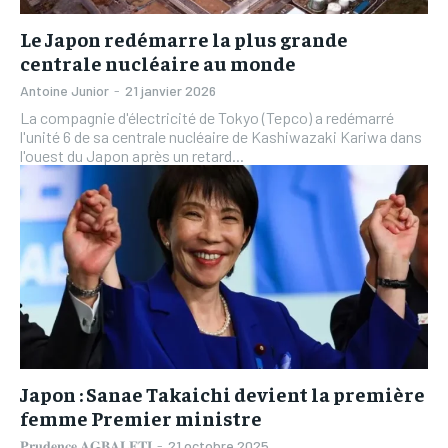
Le Japon redémarre la plus grande
centrale nucléaire au monde
Antoine Junior
-
21 janvier 2026
La compagnie d'électricité de Tokyo (Tepco) a redémarré
l'unité 6 de sa centrale nucléaire de Kashiwazaki Kariwa dans
l'ouest du Japon après un retard...
Japon : Sanae Takaichi devient la première
femme Premier ministre
𝐏𝐫𝐮𝐝𝐞𝐧𝐜𝐞 𝐀𝐆𝐁𝐀𝐋𝐄𝐓𝐈
-
21 octobre 2025