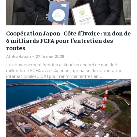
IT-ADMIN
IT-ADMIN
IT-ADMIN
IT-ADMIN
TOGOREPORT
TOGOREPORT
TOGOREPORT
TOGOREPORT
L’INTEGRAL
L’INTEGRAL
Coopération Japon–Côte d’Ivoire : un don de
L’INTEGRAL
L’INTEGRAL
TOGOREGARD
TOGOREGARD
6 milliards FCFA pour l’entretien des
TOGOREGARD
TOGOREGARD
routes
LOMEBOUGEINFO
LOMEBOUGEINFO
LOMEBOUGEINFO
LOMEBOUGEINFO
Afrika Habari
-
27 février 2026
NOUVELLE D’AFRIQUE
NOUVELLE D’AFRIQUE
Le gouvernement ivoirien a signé un accord de don de 6
NOUVELLE D’AFRIQUE
NOUVELLE D’AFRIQUE
milliards de FCFA avec l'Agence japonaise de coopération
LEDEFENSEURINFO
LEDEFENSEURINFO
internationale (JICA) pour renforcer l’entretien...
LEDEFENSEURINFO
LEDEFENSEURINFO
228FOOT
228FOOT
228FOOT
228FOOT
ACTU LOMÉ
ACTU LOMÉ
ACTU LOMÉ
ACTU LOMÉ