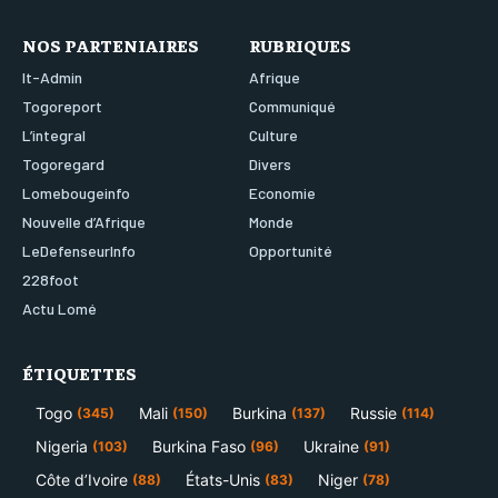
NOS PARTENIAIRES
RUBRIQUES
It-Admin
Afrique
Togoreport
Communiqué
L’integral
Culture
Togoregard
Divers
Lomebougeinfo
Economie
Nouvelle d’Afrique
Monde
LeDefenseurInfo
Opportunité
228foot
Actu Lomé
ÉTIQUETTES
Togo
Mali
Burkina
Russie
(345)
(150)
(137)
(114)
Nigeria
Burkina Faso
Ukraine
(103)
(96)
(91)
Côte d’Ivoire
États-Unis
Niger
(88)
(83)
(78)