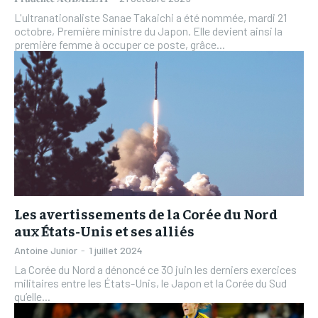
L'ultranationaliste Sanae Takaichi a été nommée, mardi 21
octobre, Première ministre du Japon. Elle devient ainsi la
première femme à occuper ce poste, grâce...
Les avertissements de la Corée du Nord
aux États-Unis et ses alliés
Antoine Junior
-
1 juillet 2024
La Corée du Nord a dénoncé ce 30 juin les derniers exercices
militaires entre les États-Unis, le Japon et la Corée du Sud
qu’elle...