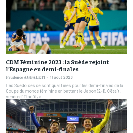
CDM Féminine 2023 : la Suède rejoint
l’Espagne en demi-finales
𝐏𝐫𝐮𝐝𝐞𝐧𝐜𝐞 𝐀𝐆𝐁𝐀𝐋𝐄𝐓𝐈
-
11 août 2023
Les Suédoises se sont qualifiées pour les demi-finales de la
Coupe du monde féminine en battant le Japon (2-1). C’était,
vendredi 11 août, à...