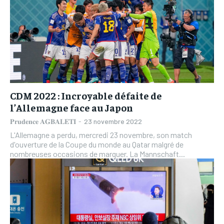
CDM 2022 : Incroyable défaite de
l’Allemagne face au Japon
𝐏𝐫𝐮𝐝𝐞𝐧𝐜𝐞 𝐀𝐆𝐁𝐀𝐋𝐄𝐓𝐈
-
23 novembre 2022
L'Allemagne a perdu, mercredi 23 novembre, son match
d'ouverture de la Coupe du monde au Qatar malgré de
nombreuses occasions de marquer. La Mannschaft...