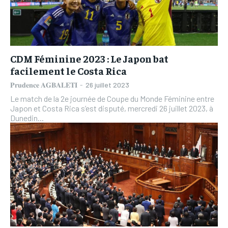
CDM Féminine 2023 : Le Japon bat
facilement le Costa Rica
𝐏𝐫𝐮𝐝𝐞𝐧𝐜𝐞 𝐀𝐆𝐁𝐀𝐋𝐄𝐓𝐈
-
26 juillet 2023
Le match de la 2e journée de Coupe du Monde Féminine entre
Japon et Costa Rica s’est disputé, mercredi 26 juillet 2023, à
Dunedin...