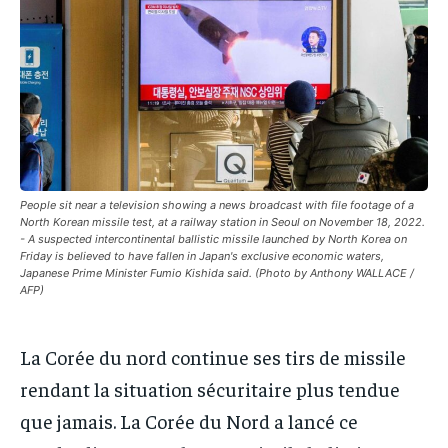
IT-ADMIN
IT-ADMIN
IT-ADMIN
IT-ADMIN
TOGOREPORT
TOGOREPORT
TOGOREPORT
TOGOREPORT
L’INTEGRAL
L’INTEGRAL
L’INTEGRAL
L’INTEGRAL
TOGOREGARD
TOGOREGARD
TOGOREGARD
TOGOREGARD
LOMEBOUGEINFO
LOMEBOUGEINFO
LOMEBOUGEINFO
LOMEBOUGEINFO
NOUVELLE D’AFRIQUE
NOUVELLE D’AFRIQUE
People sit near a television showing a news broadcast with file footage of a
NOUVELLE D’AFRIQUE
NOUVELLE D’AFRIQUE
North Korean missile test, at a railway station in Seoul on November 18, 2022.
LEDEFENSEURINFO
LEDEFENSEURINFO
- A suspected intercontinental ballistic missile launched by North Korea on
LEDEFENSEURINFO
LEDEFENSEURINFO
Friday is believed to have fallen in Japan's exclusive economic waters,
228FOOT
228FOOT
Japanese Prime Minister Fumio Kishida said. (Photo by Anthony WALLACE /
228FOOT
228FOOT
AFP)
ACTU LOMÉ
ACTU LOMÉ
ACTU LOMÉ
ACTU LOMÉ
La Corée du nord continue ses tirs de missile
rendant la situation sécuritaire plus tendue
que jamais. La Corée du Nord a lancé ce