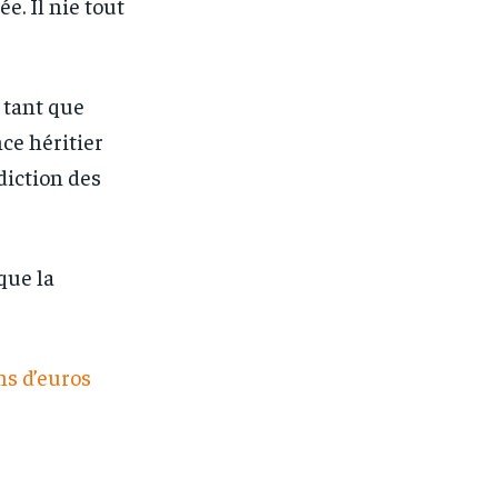
. Il nie tout
 tant que
ce héritier
idiction des
que la
ns d’euros