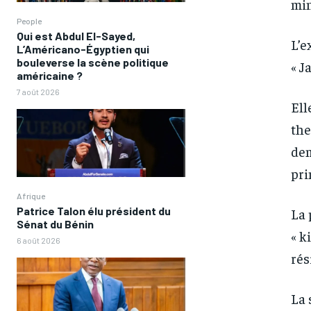
min
People
Qui est Abdul El-Sayed,
L’e
L’Américano-Égyptien qui
bouleverse la scène politique
« J
américaine ?
7 août 2026
Ell
the
dem
pri
Afrique
Patrice Talon élu président du
La 
Sénat du Bénin
« k
6 août 2026
rés
La 