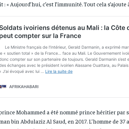
it : « Aujourd’hui, c’est l’immunité. Tout cela s’ajoute 
RECOMMENDED
RECOMMENDED
1-YEAR
1-YEAR
/ year
/ year
By agr
By agr
s and you
s and you
every m
every m
tly.
tly.
Pay now and you get access to exclusive
Pay now and you get access to exclusive
opt o
opt o
news and articles for a whole year.
news and articles for a whole year.
prince Mohammed a été nommé prince héritier par so
man bin Abdulaziz Al Saud, en 2017. L’homme de 37 a