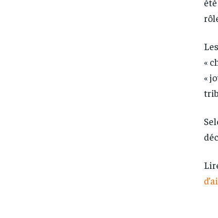
été
rôl
Les
« c
« j
tri
Sel
déc
Lir
d’a