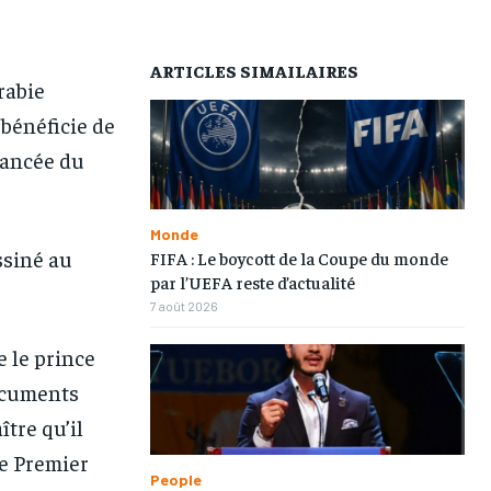
AFRIQUE
AFRIQUE
AFRIQUE
AFRIQUE
ARTICLES SIMAILAIRES
COMMUNIQUÉ
COMMUNIQUÉ
COMMUNIQUÉ
COMMUNIQUÉ
rabie
CULTURE
CULTURE
CULTURE
CULTURE
bénéficie de
fiancée du
DIVERS
DIVERS
DIVERS
DIVERS
ECONOMIE
ECONOMIE
ECONOMIE
ECONOMIE
Monde
MONDE
MONDE
MONDE
MONDE
ssiné au
FIFA : Le boycott de la Coupe du monde
par l’UEFA reste d’actualité
OPPORTUNITÉ
OPPORTUNITÉ
OPPORTUNITÉ
OPPORTUNITÉ
7 août 2026
PARTENAIRES
PARTENAIRES
PARTENAIRES
PARTENAIRES
 le prince
ocuments
IT-ADMIN
IT-ADMIN
IT-ADMIN
IT-ADMIN
ître qu’il
TOGOREPORT
TOGOREPORT
TOGOREPORT
TOGOREPORT
de Premier
People
L’INTEGRAL
L’INTEGRAL
L’INTEGRAL
L’INTEGRAL