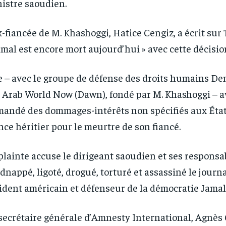
istre saoudien.
x-fiancée de M. Khashoggi, Hatice Cengiz, a écrit sur
amal est encore mort aujourd’hui » avec cette décisio
e – avec le groupe de défense des droits humains De
 Arab World Now (Dawn), fondé par M. Khashoggi – a
andé des dommages-intérêts non spécifiés aux Éta
nce héritier pour le meurtre de son fiancé.
plainte accuse le dirigeant saoudien et ses responsab
idnappé, ligoté, drogué, torturé et assassiné le journa
ident américain et défenseur de la démocratie Jamal
secrétaire générale d’Amnesty International, Agnès 