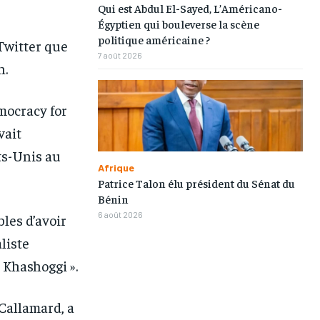
Qui est Abdul El-Sayed, L’Américano-
TOGOREGARD
TOGOREGARD
TOGOREGARD
TOGOREGARD
Égyptien qui bouleverse la scène
politique américaine ?
 Twitter que
LOMEBOUGEINFO
LOMEBOUGEINFO
LOMEBOUGEINFO
LOMEBOUGEINFO
7 août 2026
n.
NOUVELLE D’AFRIQUE
NOUVELLE D’AFRIQUE
NOUVELLE D’AFRIQUE
NOUVELLE D’AFRIQUE
LEDEFENSEURINFO
LEDEFENSEURINFO
LEDEFENSEURINFO
LEDEFENSEURINFO
mocracy for
vait
228FOOT
228FOOT
228FOOT
228FOOT
ts-Unis au
ACTU LOMÉ
ACTU LOMÉ
ACTU LOMÉ
ACTU LOMÉ
Afrique
Patrice Talon élu président du Sénat du
Bénin
6 août 2026
les d’avoir
liste
 Khashoggi ».
Callamard, a