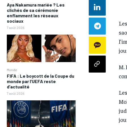
Aya Nakamura mariée ? Les
clichés de sa cérémonie
enflamment les réseaux
sociaux
Les
7 août 2026
sao
l’i
jou
M. 
Monde
con
FIFA : Le boycott de la Coupe du
monde par l’UEFA reste
d’actualité
Les
7 août 2026
Moh
jud
jou