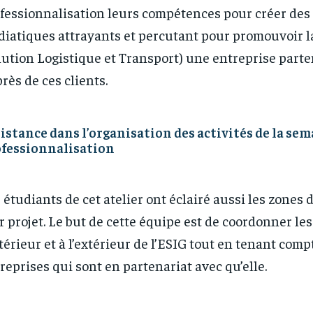
1-YEAR
1-YEAR
fessionnalisation leurs compétences pour créer des
iatiques attrayants et percutant pour promouvoir l
/ year
/ year
By agr
By agr
s and you
s and you
every m
every m
tly.
tly.
Pay now and you get access to exclusive
Pay now and you get access to exclusive
opt o
opt o
lution Logistique et Transport) une entreprise parte
news and articles for a whole year.
news and articles for a whole year.
rès de ces clients.
istance dans l’organisation des activités de la sem
fessionnalisation
 étudiants de cet atelier ont éclairé aussi les zones 
r projet. Le but de cette équipe est de coordonner les
ntérieur et à l’extérieur de l’ESIG tout en tenant comp
reprises qui sont en partenariat avec qu’elle.