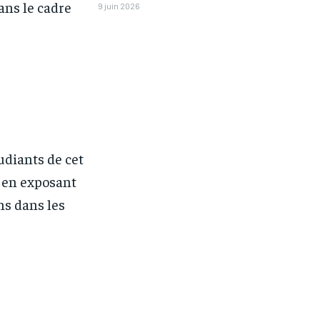
ans le cadre
9 juin 2026
tudiants de cet
e en exposant
ns dans les
1-MONTH
1-MONTH