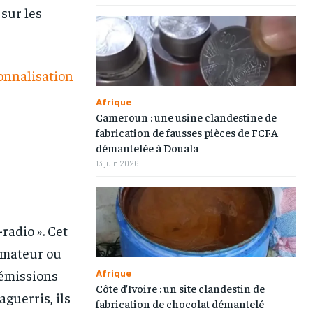
 sur les
onnalisation
Afrique
Cameroun : une usine clandestine de
fabrication de fausses pièces de FCFA
démantelée à Douala
13 juin 2026
radio ». Cet
nimateur ou
 émissions
Afrique
Côte d’Ivoire : un site clandestin de
guerris, ils
fabrication de chocolat démantelé