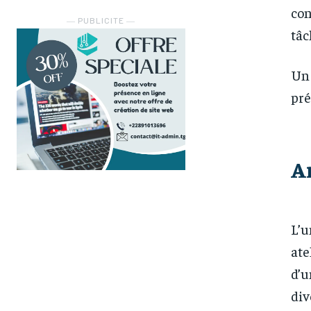
con
― PUBLICITE ―
tâc
Un 
pré
A
L’u
ate
d’u
div