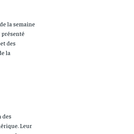
 de la semaine
t présenté
 et des
de la
n des
érique. Leur