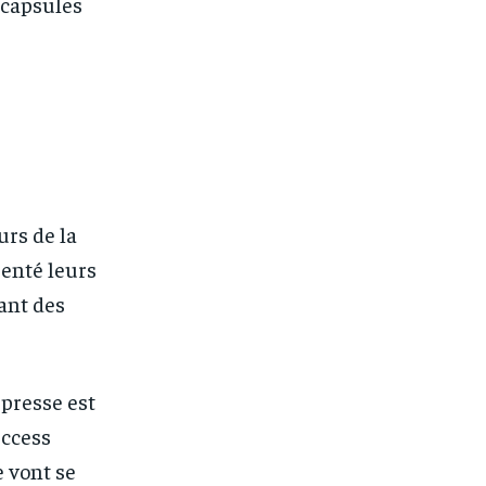
e capsules
urs de la
senté leurs
ant des
 presse est
uccess
 vont se