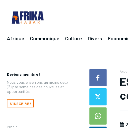
Afrique
Communiqué
Culture
Divers
Economi
Accue
Deviens membre !
E
Nous vous enverrons au moins deux
(2) par semaines des nouvelles et
c
opportunités
S'INSCRIRE !
2
People