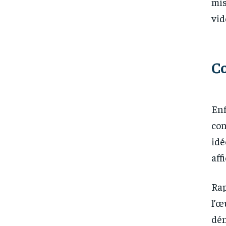
mis
vid
C
Enf
con
idé
aff
Rap
l’œ
dén