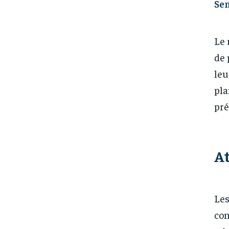
Sen
Le 
de 
leu
pla
pré
At
Les
con