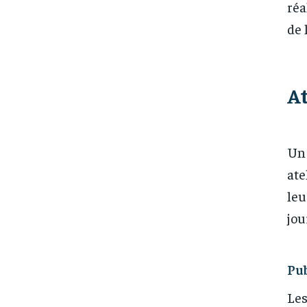
réa
de 
At
Un 
ate
leu
jou
Pub
Les
FOREVER
FOREVER