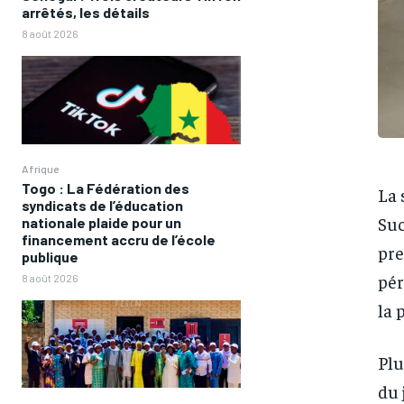
arrêtés, les détails
8 août 2026
Afrique
Togo : La Fédération des
La 
syndicats de l’éducation
Suc
nationale plaide pour un
financement accru de l’école
pre
publique
pér
8 août 2026
la 
Plu
du 