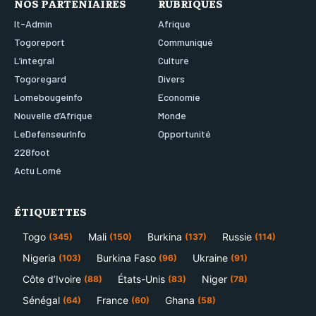
NOS PARTENIAIRES
RUBRIQUES
It-Admin
Afrique
Togoreport
Communiqué
L’integral
Culture
Togoregard
Divers
Lomebougeinfo
Economie
Nouvelle d’Afrique
Monde
LeDefenseurInfo
Opportunité
228foot
Actu Lomé
ÉTIQUETTES
Togo
Mali
Burkina
Russie
(345)
(150)
(137)
(114)
Nigeria
Burkina Faso
Ukraine
(103)
(96)
(91)
Côte d’Ivoire
États-Unis
Niger
(88)
(83)
(78)
Sénégal
France
Ghana
(64)
(60)
(58)