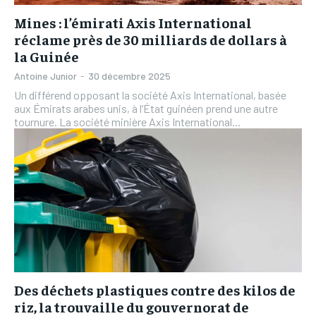
Mines : l’émirati Axis International
réclame près de 30 milliards de dollars à
la Guinée
Antoine Junior
-
30 décembre 2025
Un différend opposant la société Axis International, basée
aux Émirats arabes unis, à l’État guinéen prend une autre
tournure. La société minière Axis International...
Des déchets plastiques contre des kilos de
riz, la trouvaille du gouvernorat de