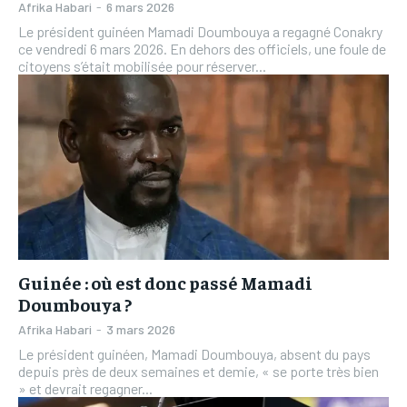
Afrika Habari
-
6 mars 2026
Le président guinéen Mamadi Doumbouya a regagné Conakry
ce vendredi 6 mars 2026. En dehors des officiels, une foule de
citoyens s’était mobilisée pour réserver...
Guinée : où est donc passé Mamadi
Doumbouya ?
Afrika Habari
-
3 mars 2026
Le président guinéen, Mamadi Doumbouya, absent du pays
depuis près de deux semaines et demie, « se porte très bien
» et devrait regagner...