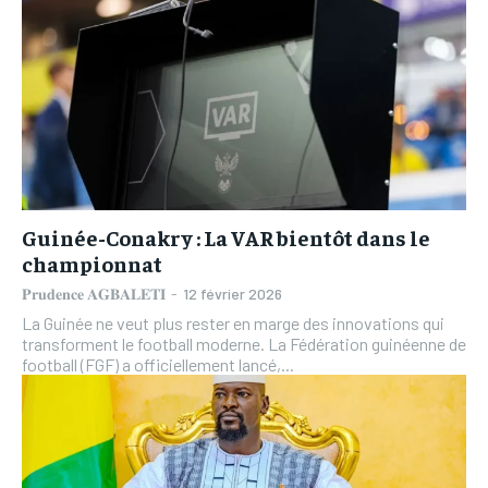
Guinée-Conakry : La VAR bientôt dans le
championnat
𝐏𝐫𝐮𝐝𝐞𝐧𝐜𝐞 𝐀𝐆𝐁𝐀𝐋𝐄𝐓𝐈
-
12 février 2026
La Guinée ne veut plus rester en marge des innovations qui
transforment le football moderne. La Fédération guinéenne de
football (FGF) a officiellement lancé,...