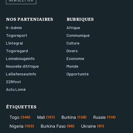
NEWSLETTER
NOS PARTENIAIRES
RUBRIQUES
It-Admin
Afrique
Togoreport
Communiqué
L’integral
Culture
Togoregard
Divers
Lomebougeinfo
Economie
Nouvelle d’Afrique
Monde
LeDefenseurInfo
Opportunité
228foot
Actu Lomé
ÉTIQUETTES
Togo
Mali
Burkina
Russie
(346)
(151)
(138)
(114)
Nigeria
Burkina Faso
Ukraine
(103)
(96)
(91)