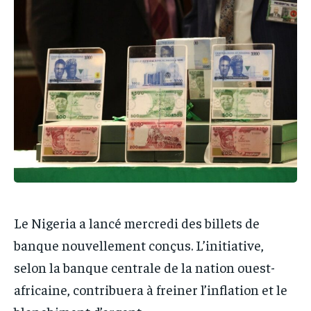
IT-ADMIN
IT-ADMIN
IT-ADMIN
IT-ADMIN
TOGOREPORT
TOGOREPORT
TOGOREPORT
TOGOREPORT
L’INTEGRAL
L’INTEGRAL
L’INTEGRAL
L’INTEGRAL
TOGOREGARD
TOGOREGARD
TOGOREGARD
TOGOREGARD
LOMEBOUGEINFO
LOMEBOUGEINFO
LOMEBOUGEINFO
LOMEBOUGEINFO
NOUVELLE D’AFRIQUE
NOUVELLE D’AFRIQUE
NOUVELLE D’AFRIQUE
NOUVELLE D’AFRIQUE
LEDEFENSEURINFO
LEDEFENSEURINFO
LEDEFENSEURINFO
LEDEFENSEURINFO
228FOOT
228FOOT
228FOOT
228FOOT
Le Nigeria a lancé mercredi des billets de
ACTU LOMÉ
ACTU LOMÉ
ACTU LOMÉ
ACTU LOMÉ
banque nouvellement conçus. L’initiative,
selon la banque centrale de la nation ouest-
africaine, contribuera à freiner l’inflation et le