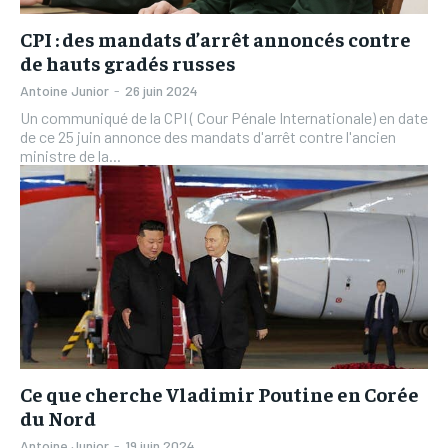
CPI : des mandats d’arrêt annoncés contre
de hauts gradés russes
Antoine Junior
-
26 juin 2024
Un communiqué de la CPI ( Cour Pénale Internationale) en date
de ce 25 juin annonce des mandats d'arrêt contre l'ancien
ministre de la...
Ce que cherche Vladimir Poutine en Corée
du Nord
Antoine Junior
-
19 juin 2024