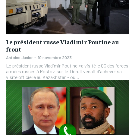
Le président russe Vladimir Poutine au
front
Antoine Junior
-
10 novembre 2023
Le président russe Vladimir Poutine «a visité le QG des forces
armées russes à Rostov-sur-le-Don. Il venait d'achever sa
visite officielle au Kazakhstan» où...