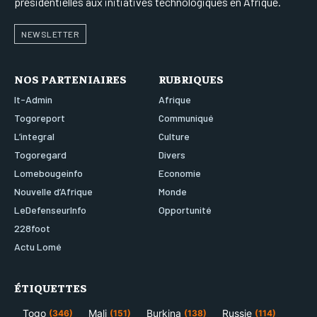
présidentielles aux initiatives technologiques en Afrique.
NEWSLETTER
NOS PARTENIAIRES
RUBRIQUES
It-Admin
Afrique
Togoreport
Communiqué
L’integral
Culture
Togoregard
Divers
Lomebougeinfo
Economie
Nouvelle d’Afrique
Monde
LeDefenseurInfo
Opportunité
228foot
Actu Lomé
ÉTIQUETTES
Togo
Mali
Burkina
Russie
(346)
(151)
(138)
(114)