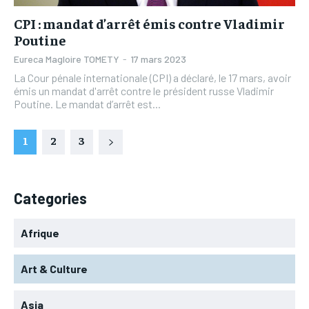
CPI : mandat d’arrêt émis contre Vladimir
Poutine
Eureca Magloire TOMETY
-
17 mars 2023
La Cour pénale internationale (CPI) a déclaré, le 17 mars, avoir
émis un mandat d'arrêt contre le président russe Vladimir
Poutine. Le mandat d’arrêt est...
1
2
3
Categories
Afrique
Art & Culture
Asia