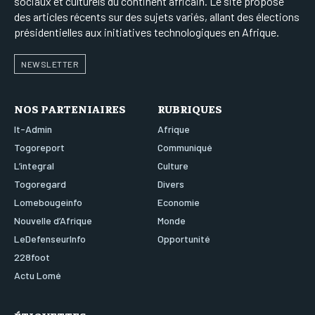
sociaux et culturels du continent africain. Le site propose
des articles récents sur des sujets variés, allant des élections
présidentielles aux initiatives technologiques en Afrique.
NEWSLETTER
NOS PARTENIAIRES
RUBRIQUES
It-Admin
Afrique
Togoreport
Communiqué
L’integral
Culture
Togoregard
Divers
Lomebougeinfo
Economie
Nouvelle d’Afrique
Monde
LeDefenseurInfo
Opportunité
228foot
Actu Lomé