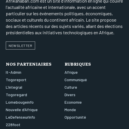
Afrikahabari.com est un site d'information en ligne qui couvre
l'actualité africaine et internationale, avec un accent
particulier sur les événements politiques, économiques,
sociaux et culturels du continent africain. Le site propose
des articles récents sur des sujets variés, allant des élections
présidentielles aux initiatives technologiques en Afrique.
NEWSLETTER
NOS PARTENIAIRES
RUBRIQUES
It-Admin
Afrique
Togoreport
Communiqué
L’integral
Culture
Togoregard
Divers
Lomebougeinfo
Economie
Nouvelle d’Afrique
Monde
LeDefenseurInfo
Opportunité
228foot