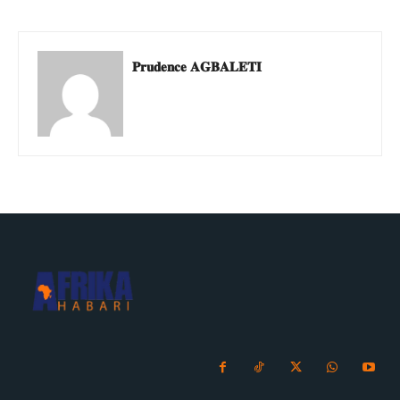
𝐏𝐫𝐮𝐝𝐞𝐧𝐜𝐞 𝐀𝐆𝐁𝐀𝐋𝐄𝐓𝐈