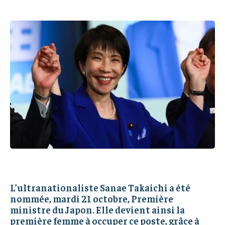
IT-ADMIN
IT-ADMIN
IT-ADMIN
IT-ADMIN
TOGOREPORT
TOGOREPORT
TOGOREPORT
TOGOREPORT
L’INTEGRAL
L’INTEGRAL
L’INTEGRAL
L’INTEGRAL
TOGOREGARD
TOGOREGARD
TOGOREGARD
TOGOREGARD
LOMEBOUGEINFO
LOMEBOUGEINFO
LOMEBOUGEINFO
LOMEBOUGEINFO
NOUVELLE D’AFRIQUE
NOUVELLE D’AFRIQUE
NOUVELLE D’AFRIQUE
NOUVELLE D’AFRIQUE
LEDEFENSEURINFO
LEDEFENSEURINFO
LEDEFENSEURINFO
LEDEFENSEURINFO
228FOOT
228FOOT
228FOOT
228FOOT
ACTU LOMÉ
ACTU LOMÉ
ACTU LOMÉ
ACTU LOMÉ
L’ultranationaliste Sanae Takaichi a été
nommée, mardi 21 octobre, Première
ministre du Japon. Elle devient ainsi la
première femme à occuper ce poste, grâce à