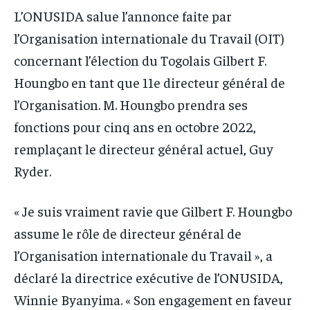
L’ONUSIDA salue l’annonce faite par
IT-ADMIN
IT-ADMIN
TOGOREPORT
TOGOREPORT
l’Organisation internationale du Travail (OIT)
TOGOREPORT
TOGOREPORT
L’INTEGRAL
L’INTEGRAL
concernant l’élection du Togolais Gilbert F.
L’INTEGRAL
L’INTEGRAL
TOGOREGARD
TOGOREGARD
Houngbo en tant que 11e directeur général de
TOGOREGARD
TOGOREGARD
l’Organisation. M. Houngbo prendra ses
LOMEBOUGEINFO
LOMEBOUGEINFO
LOMEBOUGEINFO
LOMEBOUGEINFO
fonctions pour cinq ans en octobre 2022,
NOUVELLE D’AFRIQUE
NOUVELLE D’AFRIQUE
remplaçant le directeur général actuel, Guy
NOUVELLE D’AFRIQUE
NOUVELLE D’AFRIQUE
LEDEFENSEURINFO
LEDEFENSEURINFO
Ryder.
LEDEFENSEURINFO
LEDEFENSEURINFO
228FOOT
228FOOT
228FOOT
228FOOT
« Je suis vraiment ravie que Gilbert F. Houngbo
ACTU LOMÉ
ACTU LOMÉ
ACTU LOMÉ
ACTU LOMÉ
assume le rôle de directeur général de
l’Organisation internationale du Travail », a
déclaré la directrice exécutive de l’ONUSIDA,
Winnie Byanyima. « Son engagement en faveur