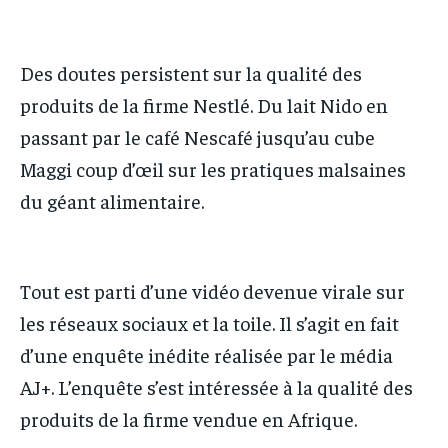
IT-ADMIN
IT-ADMIN
IT-ADMIN
IT-ADMIN
TOGOREPORT
TOGOREPORT
TOGOREPORT
TOGOREPORT
Des doutes persistent sur la qualité des
L’INTEGRAL
L’INTEGRAL
produits de la firme Nestlé. Du lait Nido en
L’INTEGRAL
L’INTEGRAL
TOGOREGARD
TOGOREGARD
passant par le café Nescafé jusqu’au cube
TOGOREGARD
TOGOREGARD
LOMEBOUGEINFO
LOMEBOUGEINFO
Maggi coup d’œil sur les pratiques malsaines
LOMEBOUGEINFO
LOMEBOUGEINFO
NOUVELLE D’AFRIQUE
NOUVELLE D’AFRIQUE
du géant alimentaire.
NOUVELLE D’AFRIQUE
NOUVELLE D’AFRIQUE
LEDEFENSEURINFO
LEDEFENSEURINFO
LEDEFENSEURINFO
LEDEFENSEURINFO
228FOOT
228FOOT
Tout est parti d’une vidéo devenue virale sur
228FOOT
228FOOT
ACTU LOMÉ
ACTU LOMÉ
les réseaux sociaux et la toile. Il s’agit en fait
ACTU LOMÉ
ACTU LOMÉ
d’une enquête inédite réalisée par le média
AJ+. L’enquête s’est intéressée à la qualité des
produits de la firme vendue en Afrique.