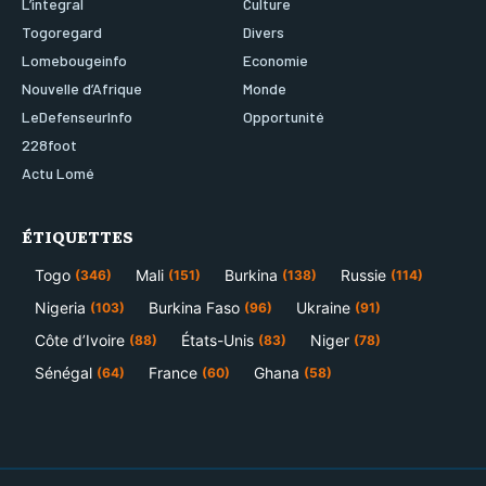
L’integral
Culture
Togoregard
Divers
Lomebougeinfo
Economie
Nouvelle d’Afrique
Monde
LeDefenseurInfo
Opportunité
228foot
Actu Lomé
ÉTIQUETTES
Togo
Mali
Burkina
Russie
(346)
(151)
(138)
(114)
Nigeria
Burkina Faso
Ukraine
(103)
(96)
(91)
Côte d’Ivoire
États-Unis
Niger
(88)
(83)
(78)
Sénégal
France
Ghana
(64)
(60)
(58)