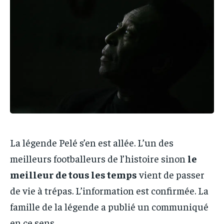
IT-ADMIN
IT-ADMIN
IT-ADMIN
IT-ADMIN
TOGOREPORT
TOGOREPORT
TOGOREPORT
TOGOREPORT
L’INTEGRAL
L’INTEGRAL
L’INTEGRAL
L’INTEGRAL
TOGOREGARD
TOGOREGARD
TOGOREGARD
TOGOREGARD
LOMEBOUGEINFO
LOMEBOUGEINFO
LOMEBOUGEINFO
LOMEBOUGEINFO
NOUVELLE D’AFRIQUE
NOUVELLE D’AFRIQUE
NOUVELLE D’AFRIQUE
NOUVELLE D’AFRIQUE
LEDEFENSEURINFO
LEDEFENSEURINFO
LEDEFENSEURINFO
LEDEFENSEURINFO
228FOOT
228FOOT
La légende Pelé s’en est allée. L’un des
228FOOT
228FOOT
meilleurs footballeurs de l’histoire sinon
le
ACTU LOMÉ
ACTU LOMÉ
ACTU LOMÉ
ACTU LOMÉ
meilleur de tous les temps
vient de passer
de vie à trépas. L’information est confirmée. La
famille de la légende a publié un communiqué
en ce sens.