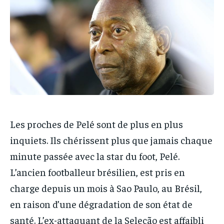
IT-ADMIN
IT-ADMIN
IT-ADMIN
IT-ADMIN
TOGOREPORT
TOGOREPORT
TOGOREPORT
TOGOREPORT
L’INTEGRAL
L’INTEGRAL
L’INTEGRAL
L’INTEGRAL
TOGOREGARD
TOGOREGARD
TOGOREGARD
TOGOREGARD
LOMEBOUGEINFO
LOMEBOUGEINFO
LOMEBOUGEINFO
LOMEBOUGEINFO
NOUVELLE D’AFRIQUE
NOUVELLE D’AFRIQUE
NOUVELLE D’AFRIQUE
NOUVELLE D’AFRIQUE
LEDEFENSEURINFO
LEDEFENSEURINFO
Les proches de Pelé sont de plus en plus
LEDEFENSEURINFO
LEDEFENSEURINFO
inquiets. Ils chérissent plus que jamais chaque
228FOOT
228FOOT
228FOOT
228FOOT
minute passée avec la star du foot, Pelé.
ACTU LOMÉ
ACTU LOMÉ
ACTU LOMÉ
ACTU LOMÉ
L’ancien footballeur brésilien, est pris en
charge depuis un mois à Sao Paulo, au Brésil,
en raison d’une dégradation de son état de
santé. L’ex-attaquant de la Seleção est affaibli