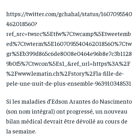
https://twitter.com/gchahal/status/1607095540
462018560?
ref_src=twsrc%5Etfw%7Ctwcamp%5Etweetemb
ed%7Ctwterm%5E1607095540462018560%7Ctw
gr%5Eb399d865c6de8008e0464e96b8e7c3b1128
9b0f5%7Ctwcon%5Es1_&ref_url=https%3A%2F
%2Fwww.lematin.ch%2Fstory%2Fla-fille-de-
pele-une-nuit-de-plus-ensemble-963910348531
Si les maladies d’Edson Arantes do Nascimento
(son nom intégral) ont progressé, un nouveau
bilan médical devrait être dévoilé au cours de
la semaine.