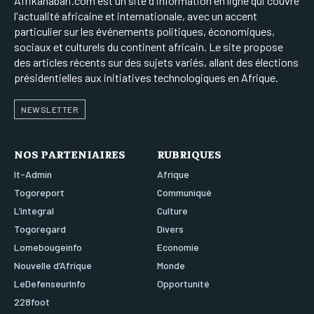
Afrikahabari.com est un site d'information en ligne qui couvre
l'actualité africaine et internationale, avec un accent
particulier sur les événements politiques, économiques,
sociaux et culturels du continent africain. Le site propose
des articles récents sur des sujets variés, allant des élections
présidentielles aux initiatives technologiques en Afrique.
NEWSLETTER
NOS PARTENIAIRES
RUBRIQUES
It-Admin
Afrique
Togoreport
Communiqué
L’integral
Culture
Togoregard
Divers
Lomebougeinfo
Economie
Nouvelle d’Afrique
Monde
LeDefenseurInfo
Opportunité
228foot