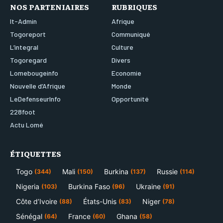
NOS PARTENIAIRES
RUBRIQUES
It-Admin
Afrique
Togoreport
Communiqué
L’integral
Culture
Togoregard
Divers
Lomebougeinfo
Economie
Nouvelle d’Afrique
Monde
LeDefenseurInfo
Opportunité
228foot
Actu Lomé
ÉTIQUETTES
Togo
Mali
Burkina
Russie
(344)
(150)
(137)
(114)
Nigeria
Burkina Faso
Ukraine
(103)
(96)
(91)
Côte d’Ivoire
États-Unis
Niger
(88)
(83)
(78)
Sénégal
France
Ghana
(64)
(60)
(58)