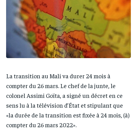
IT-ADMIN
IT-ADMIN
TOGOREPORT
TOGOREPORT
TOGOREPORT
TOGOREPORT
L’INTEGRAL
L’INTEGRAL
L’INTEGRAL
L’INTEGRAL
TOGOREGARD
TOGOREGARD
TOGOREGARD
TOGOREGARD
LOMEBOUGEINFO
LOMEBOUGEINFO
LOMEBOUGEINFO
LOMEBOUGEINFO
NOUVELLE D’AFRIQUE
NOUVELLE D’AFRIQUE
NOUVELLE D’AFRIQUE
NOUVELLE D’AFRIQUE
LEDEFENSEURINFO
LEDEFENSEURINFO
La transition au Mali va durer 24 mois à
LEDEFENSEURINFO
LEDEFENSEURINFO
228FOOT
228FOOT
compter du 26 mars. Le chef de la junte, le
228FOOT
228FOOT
ACTU LOMÉ
ACTU LOMÉ
colonel Assimi Goïta, a signé un décret en ce
ACTU LOMÉ
ACTU LOMÉ
sens lu à la télévision d’État et stipulant que
«la durée de la transition est fixée à 24 mois, (à)
compter du 26 mars 2022».