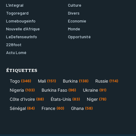
L’integral
Culture
Togoregard
Divers
Lomebougeinfo
Economie
Nouvelle d’Afrique
Monde
LeDefenseurInfo
Opportunité
228foot
Actu Lomé
ÉTIQUETTES
Togo
Mali
Burkina
Russie
(346)
(151)
(138)
(114)
Nigeria
Burkina Faso
Ukraine
(103)
(96)
(91)
Côte d’Ivoire
États-Unis
Niger
(88)
(83)
(78)
Sénégal
France
Ghana
(64)
(60)
(58)