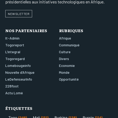
présidentielles aux initiatives technologiques en Afrique.
NEWSLETTER
NOS PARTENIAIRES
RUBRIQUES
It-Admin
Afrique
Togoreport
Communiqué
L’integral
Culture
Togoregard
Divers
Lomebougeinfo
Economie
Nouvelle d’Afrique
Monde
LeDefenseurInfo
Opportunité
228foot
Actu Lomé
ÉTIQUETTES
Togo
Mali
Burkina
Russie
(346)
(151)
(138)
(114)