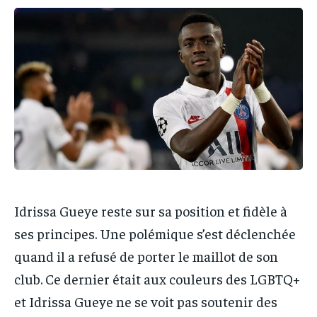
IT-ADMIN
IT-ADMIN
IT-ADMIN
IT-ADMIN
TOGOREPORT
TOGOREPORT
TOGOREPORT
TOGOREPORT
L’INTEGRAL
L’INTEGRAL
L’INTEGRAL
L’INTEGRAL
TOGOREGARD
TOGOREGARD
TOGOREGARD
TOGOREGARD
LOMEBOUGEINFO
LOMEBOUGEINFO
LOMEBOUGEINFO
LOMEBOUGEINFO
NOUVELLE D’AFRIQUE
NOUVELLE D’AFRIQUE
NOUVELLE D’AFRIQUE
NOUVELLE D’AFRIQUE
LEDEFENSEURINFO
LEDEFENSEURINFO
LEDEFENSEURINFO
LEDEFENSEURINFO
228FOOT
228FOOT
Idrissa Gueye reste sur sa position et fidèle à
228FOOT
228FOOT
ACTU LOMÉ
ACTU LOMÉ
ses principes. Une polémique s’est déclenchée
ACTU LOMÉ
ACTU LOMÉ
quand il a refusé de porter le maillot de son
club. Ce dernier était aux couleurs des LGBTQ+
et Idrissa Gueye ne se voit pas soutenir des