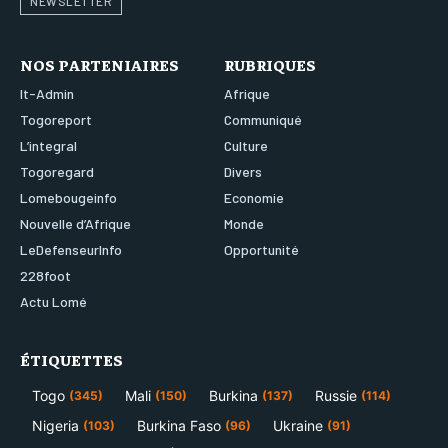
NEWSLETTER
NOS PARTENIAIRES
RUBRIQUES
It-Admin
Afrique
Togoreport
Communiqué
L’integral
Culture
Togoregard
Divers
Lomebougeinfo
Economie
Nouvelle d’Afrique
Monde
LeDefenseurInfo
Opportunité
228foot
Actu Lomé
ÉTIQUETTES
Togo
Mali
Burkina
Russie
(345)
(150)
(137)
(114)
Nigeria
Burkina Faso
Ukraine
(103)
(96)
(91)