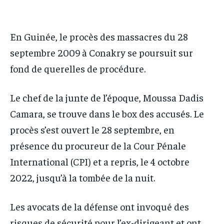
IT-ADMIN
IT-ADMIN
IT-ADMIN
IT-ADMIN
TOGOREPORT
TOGOREPORT
TOGOREPORT
TOGOREPORT
En Guinée, le procès des massacres du 28
L’INTEGRAL
L’INTEGRAL
septembre 2009 à Conakry se poursuit sur
L’INTEGRAL
L’INTEGRAL
TOGOREGARD
TOGOREGARD
fond de querelles de procédure.
TOGOREGARD
TOGOREGARD
LOMEBOUGEINFO
LOMEBOUGEINFO
LOMEBOUGEINFO
LOMEBOUGEINFO
Le chef de la junte de l’époque, Moussa Dadis
NOUVELLE D’AFRIQUE
NOUVELLE D’AFRIQUE
NOUVELLE D’AFRIQUE
NOUVELLE D’AFRIQUE
Camara, se trouve dans le box des accusés. Le
LEDEFENSEURINFO
LEDEFENSEURINFO
procès s’est ouvert le 28 septembre, en
LEDEFENSEURINFO
LEDEFENSEURINFO
228FOOT
228FOOT
présence du procureur de la Cour Pénale
228FOOT
228FOOT
ACTU LOMÉ
ACTU LOMÉ
International (CPI) et a repris, le 4 octobre
ACTU LOMÉ
ACTU LOMÉ
2022, jusqu’à la tombée de la nuit.
Les avocats de la défense ont invoqué des
risques de sécurité pour l’ex-dirigeant et ont