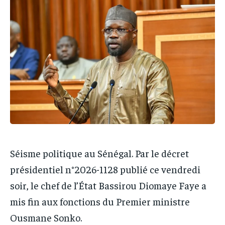
IT-ADMIN
IT-ADMIN
IT-ADMIN
IT-ADMIN
TOGOREPORT
TOGOREPORT
TOGOREPORT
TOGOREPORT
L’INTEGRAL
L’INTEGRAL
L’INTEGRAL
L’INTEGRAL
TOGOREGARD
TOGOREGARD
TOGOREGARD
TOGOREGARD
LOMEBOUGEINFO
LOMEBOUGEINFO
LOMEBOUGEINFO
LOMEBOUGEINFO
NOUVELLE D’AFRIQUE
NOUVELLE D’AFRIQUE
NOUVELLE D’AFRIQUE
NOUVELLE D’AFRIQUE
LEDEFENSEURINFO
LEDEFENSEURINFO
LEDEFENSEURINFO
LEDEFENSEURINFO
228FOOT
228FOOT
228FOOT
228FOOT
Séisme politique au Sénégal. Par le décret
ACTU LOMÉ
ACTU LOMÉ
présidentiel n°2026-1128 publié ce vendredi
ACTU LOMÉ
ACTU LOMÉ
soir, le chef de l’État Bassirou Diomaye Faye a
mis fin aux fonctions du Premier ministre
Ousmane Sonko.