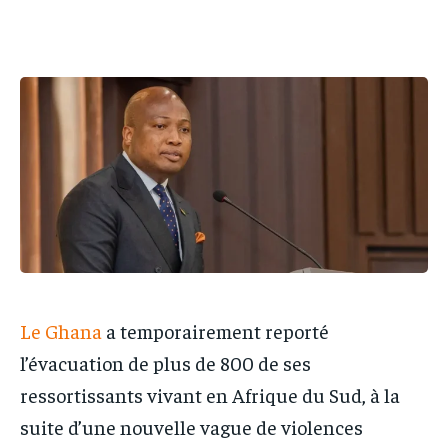
IT-ADMIN
IT-ADMIN
TOGOREPORT
TOGOREPORT
TOGOREPORT
TOGOREPORT
L’INTEGRAL
L’INTEGRAL
L’INTEGRAL
L’INTEGRAL
TOGOREGARD
TOGOREGARD
TOGOREGARD
TOGOREGARD
LOMEBOUGEINFO
LOMEBOUGEINFO
LOMEBOUGEINFO
LOMEBOUGEINFO
NOUVELLE D’AFRIQUE
NOUVELLE D’AFRIQUE
NOUVELLE D’AFRIQUE
NOUVELLE D’AFRIQUE
LEDEFENSEURINFO
LEDEFENSEURINFO
LEDEFENSEURINFO
LEDEFENSEURINFO
228FOOT
228FOOT
228FOOT
228FOOT
ACTU LOMÉ
ACTU LOMÉ
ACTU LOMÉ
ACTU LOMÉ
Le Ghana
a temporairement reporté
l’évacuation de plus de 800 de ses
ressortissants vivant en Afrique du Sud, à la
suite d’une nouvelle vague de violences