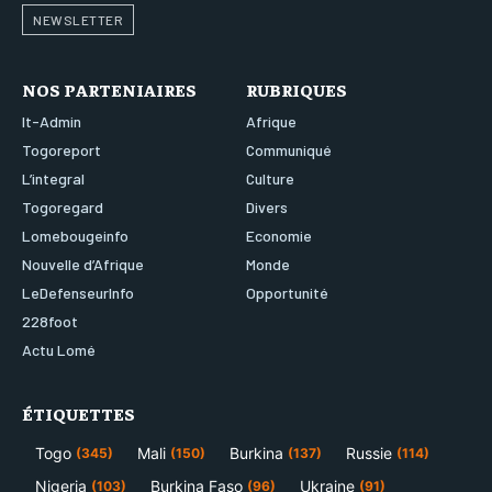
NEWSLETTER
NOS PARTENIAIRES
RUBRIQUES
It-Admin
Afrique
Togoreport
Communiqué
L’integral
Culture
Togoregard
Divers
Lomebougeinfo
Economie
Nouvelle d’Afrique
Monde
LeDefenseurInfo
Opportunité
228foot
Actu Lomé
ÉTIQUETTES
Togo
Mali
Burkina
Russie
(345)
(150)
(137)
(114)
Nigeria
Burkina Faso
Ukraine
(103)
(96)
(91)