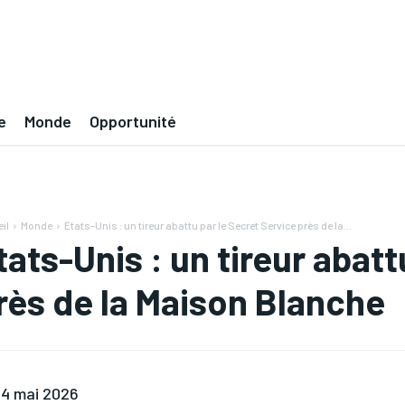
e
Monde
Opportunité
il
Monde
États-Unis : un tireur abattu par le Secret Service près de la...
tats-Unis : un tireur abatt
rès de la Maison Blanche
4 mai 2026