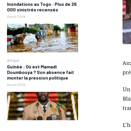
Inondations au Togo : Plus de 26
000 sinistrés recensés
6 août 2026
Afrique
Aux
Guinée : Où est Mamadi
prè
Doumbouya ? Son absence fait
monter la pression politique
6 août 2026
Un 
Bla
tra
L’h