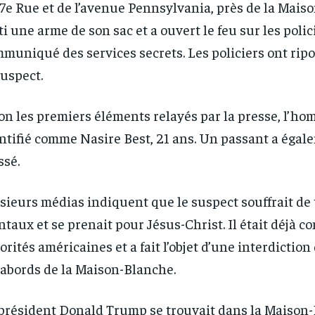
17e Rue et de l’avenue Pennsylvania, près de la Maiso
ti une arme de son sac et a ouvert le feu sur les polic
muniqué des services secrets. Les policiers ont ripo
suspect.
RECOMMENDED
RECOMMENDED
on les premiers éléments relayés par la presse, l’ho
1-YEAR
1-YEAR
ntifié comme Nasire Best, 21 ans. Un passant a égal
/ year
/ year
By agr
By agr
ssé.
s and you
s and you
every m
every m
tly.
tly.
Pay now and you get access to exclusive
Pay now and you get access to exclusive
opt o
opt o
news and articles for a whole year.
news and articles for a whole year.
sieurs médias indiquent que le suspect souffrait de
taux et se prenait pour Jésus-Christ. Il était déjà c
orités américaines et a fait l’objet d’une interdictio
 abords de la Maison-Blanche.
président Donald Trump se trouvait dans la Maison