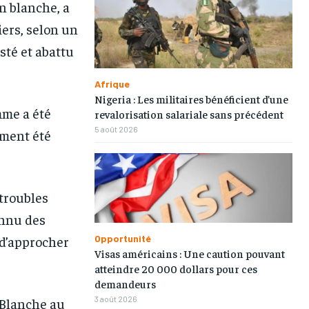
n blanche, a
iers, selon un
sté et abattu
Afrique
Nigeria : Les militaires bénéficient d’une
1-MONTH
1-MONTH
mme a été
revalorisation salariale sans précédent
5 août 2026
ement été
/ month
/ month
eeing to this tier, you are billed
eeing to this tier, you are billed
onth after the first one until you
onth after the first one until you
ut of the monthly subscription.
ut of the monthly subscription.
 troubles
onnu des
Opportunité
n d’approcher
Visas américains : Une caution pouvant
atteindre 20 000 dollars pour ces
demandeurs
3 août 2026
-Blanche au