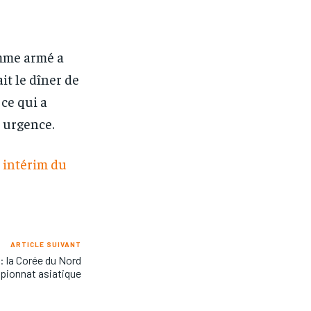
omme armé a
ait le dîner de
ce qui a
 urgence.
 intérim du
ARTICLE SUIVANT
 : la Corée du Nord
pionnat asiatique