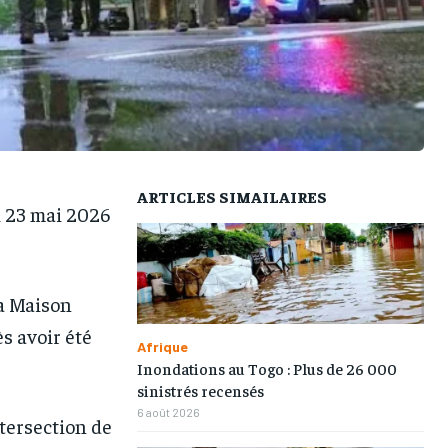
TOGOREGARD
TOGOREGARD
TOGOREGARD
TOGOREGARD
LOMEBOUGEINFO
LOMEBOUGEINFO
LOMEBOUGEINFO
LOMEBOUGEINFO
NOUVELLE D’AFRIQUE
NOUVELLE D’AFRIQUE
NOUVELLE D’AFRIQUE
NOUVELLE D’AFRIQUE
LEDEFENSEURINFO
LEDEFENSEURINFO
LEDEFENSEURINFO
LEDEFENSEURINFO
228FOOT
228FOOT
228FOOT
228FOOT
ARTICLES SIMAILAIRES
i 23 mai 2026
ACTU LOMÉ
ACTU LOMÉ
ACTU LOMÉ
ACTU LOMÉ
la Maison
s avoir été
Afrique
Inondations au Togo : Plus de 26 000
sinistrés recensés
6 août 2026
ntersection de