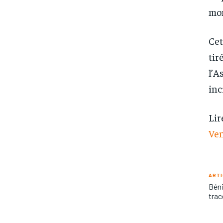
mom
Cet
tir
l’A
inc
Lir
Ve
ARTI
Béni
trac