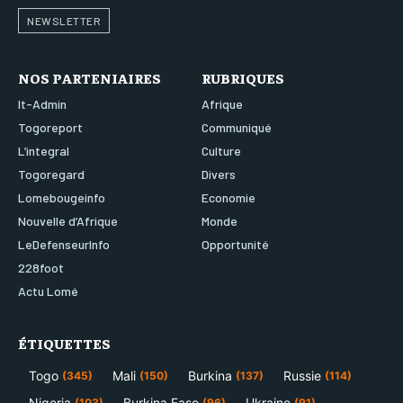
NEWSLETTER
NOS PARTENIAIRES
RUBRIQUES
It-Admin
Afrique
Togoreport
Communiqué
L’integral
Culture
Togoregard
Divers
Lomebougeinfo
Economie
Nouvelle d’Afrique
Monde
LeDefenseurInfo
Opportunité
228foot
Actu Lomé
ÉTIQUETTES
Togo
Mali
Burkina
Russie
(345)
(150)
(137)
(114)
Nigeria
Burkina Faso
Ukraine
(103)
(96)
(91)