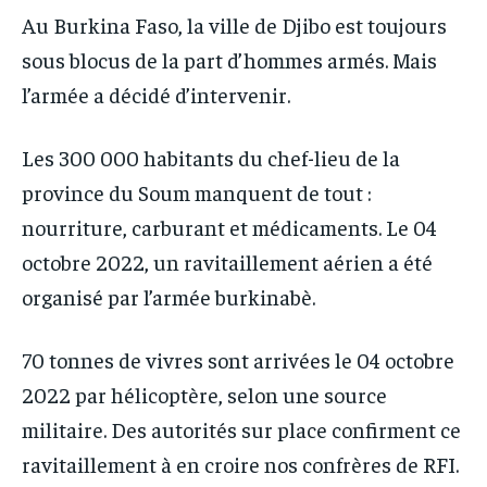
IT-ADMIN
IT-ADMIN
Au Burkina Faso, la ville de Djibo est toujours
IT-ADMIN
IT-ADMIN
TOGOREPORT
TOGOREPORT
sous blocus de la part d’hommes armés. Mais
TOGOREPORT
TOGOREPORT
L’INTEGRAL
L’INTEGRAL
l’armée a décidé d’intervenir.
L’INTEGRAL
L’INTEGRAL
TOGOREGARD
TOGOREGARD
TOGOREGARD
TOGOREGARD
Les 300 000 habitants du chef-lieu de la
LOMEBOUGEINFO
LOMEBOUGEINFO
province du Soum manquent de tout :
LOMEBOUGEINFO
LOMEBOUGEINFO
NOUVELLE D’AFRIQUE
NOUVELLE D’AFRIQUE
nourriture, carburant et médicaments. Le 04
NOUVELLE D’AFRIQUE
NOUVELLE D’AFRIQUE
LEDEFENSEURINFO
LEDEFENSEURINFO
octobre 2022, un ravitaillement aérien a été
LEDEFENSEURINFO
LEDEFENSEURINFO
228FOOT
228FOOT
organisé par l’armée burkinabè.
228FOOT
228FOOT
ACTU LOMÉ
ACTU LOMÉ
ACTU LOMÉ
ACTU LOMÉ
70 tonnes de vivres sont arrivées le 04 octobre
2022 par hélicoptère, selon une source
militaire. Des autorités sur place confirment ce
ravitaillement à en croire nos confrères de RFI.