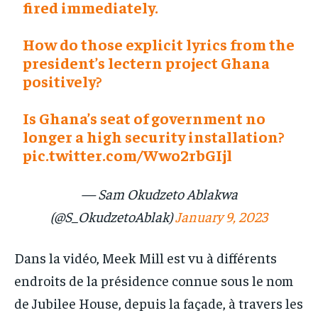
fired immediately.
How do those explicit lyrics from the
president’s lectern project Ghana
positively?
Is Ghana’s seat of government no
longer a high security installation?
pic.twitter.com/Wwo2rbGIjl
— Sam Okudzeto Ablakwa
(@S_OkudzetoAblak)
January 9, 2023
Dans la vidéo, Meek Mill est vu à différents
endroits de la présidence connue sous le nom
de Jubilee House, depuis la façade, à travers les