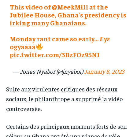
This video of
@MeekMill
at the
Jubilee House, Ghana's presidency is
irking many Ghanaians.
Monday rant came so early… Ɛyɛ
ogyaaaa
pic.twitter.com/3BzFOz95NI
— Jonas Nyabor (@jnyabor)
January 8, 2023
Suite aux virulentes critiques des réseaux
sociaux, le philanthrope a supprimé la vidéo
controversée.
Certains des principaux moments forts de son
séjour au Ghana ont été une séance de vélo