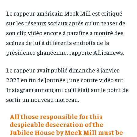
IT-ADMIN
IT-ADMIN
IT-ADMIN
IT-ADMIN
Le rappeur américain Meek Mill est critiqué
TOGOREPORT
TOGOREPORT
TOGOREPORT
TOGOREPORT
sur les réseaux sociaux après qu’un teaser de
L’INTEGRAL
L’INTEGRAL
son clip vidéo encore à paraître a montré des
L’INTEGRAL
L’INTEGRAL
TOGOREGARD
TOGOREGARD
scènes de lui à différents endroits de la
TOGOREGARD
TOGOREGARD
LOMEBOUGEINFO
LOMEBOUGEINFO
présidence ghanéenne, rapporte Africanews.
LOMEBOUGEINFO
LOMEBOUGEINFO
NOUVELLE D’AFRIQUE
NOUVELLE D’AFRIQUE
NOUVELLE D’AFRIQUE
NOUVELLE D’AFRIQUE
Le rappeur avait publié dimanche 8 janvier
LEDEFENSEURINFO
LEDEFENSEURINFO
2023 en fin de journée ; une courte vidéo sur
LEDEFENSEURINFO
LEDEFENSEURINFO
228FOOT
228FOOT
Instagram annonçant qu’il était sur le point de
228FOOT
228FOOT
ACTU LOMÉ
ACTU LOMÉ
sortir un nouveau morceau.
ACTU LOMÉ
ACTU LOMÉ
All those responsible for this
despicable desecration of the
Jubilee House by Meek Mill must be