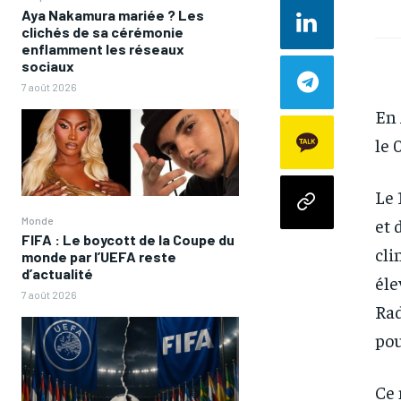
Aya Nakamura mariée ? Les
clichés de sa cérémonie
enflamment les réseaux
sociaux
7 août 2026
En 
le 
Le 
et 
Monde
FIFA : Le boycott de la Coupe du
cli
monde par l’UEFA reste
d’actualité
éle
7 août 2026
Rad
pou
Ce 