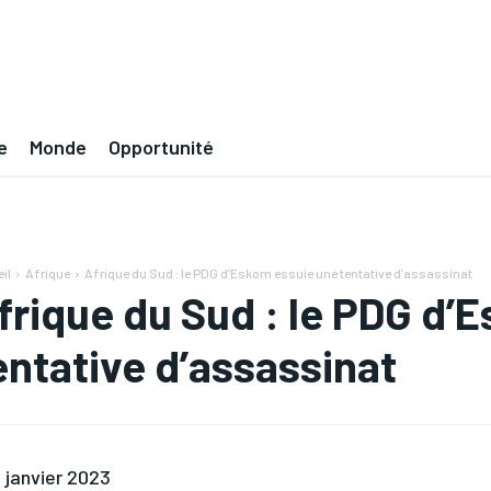
e
Monde
Opportunité
il
Afrique
Afrique du Sud : le PDG d’Eskom essuie une tentative d’assassinat
frique du Sud : le PDG d’
entative d’assassinat
 janvier 2023