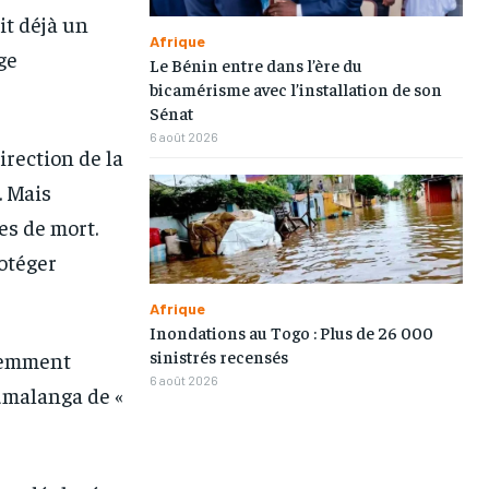
it déjà un
TOGOREGARD
TOGOREGARD
TOGOREGARD
TOGOREGARD
Afrique
ge
LOMEBOUGEINFO
LOMEBOUGEINFO
LOMEBOUGEINFO
LOMEBOUGEINFO
Le Bénin entre dans l’ère du
bicamérisme avec l’installation de son
NOUVELLE D’AFRIQUE
NOUVELLE D’AFRIQUE
NOUVELLE D’AFRIQUE
NOUVELLE D’AFRIQUE
Sénat
6 août 2026
LEDEFENSEURINFO
LEDEFENSEURINFO
LEDEFENSEURINFO
LEDEFENSEURINFO
irection de la
228FOOT
228FOOT
228FOOT
228FOOT
. Mais
es de mort.
ACTU LOMÉ
ACTU LOMÉ
ACTU LOMÉ
ACTU LOMÉ
otéger
Afrique
Inondations au Togo : Plus de 26 000
sinistrés recensés
écemment
6 août 2026
umalanga de «
1-MONTH
1-MONTH
/ month
/ month