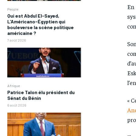
En 
People
sys
Qui est Abdul El-Sayed,
L’Américano-Égyptien qui
con
bouleverse la scène politique
américaine ?
7 août 2026
Son
com
d’a
Esk
l’e
Afrique
Patrice Talon élu président du
Sénat du Bénin
« C
6 août 2026
And
pro
FOREVER
FOREVER