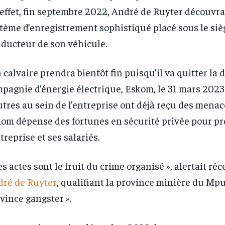
effet, fin septembre 2022, André de Ruyter découvra
tème d’enregistrement sophistiqué placé sous le siè
ducteur de son véhicule.
 calvaire prendra bientôt fin puisqu’il va quitter la d
pagnie d’énergie électrique, Eskom, le 31 mars 2023
utres au sein de l’entreprise ont déjà reçu des menac
om dépense des fortunes en sécurité privée pour pr
ntreprise et ses salariés.
es actes sont le fruit du crime organisé », alertait r
ré de Ruyter
, qualifiant la province minière du Mp
RECOMMENDED
RECOMMENDED
vince gangster ».
1-YEAR
1-YEAR