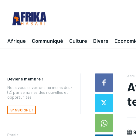
Afrique
Communiqué
Culture
Divers
Economi
Accue
Deviens membre !
A
Nous vous enverrons au moins deux
(2) par semaines des nouvelles et
t
opportunités
S'INSCRIRE !
9
People