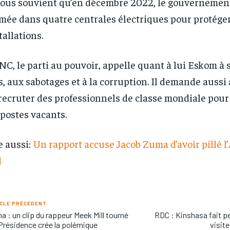
nous souvient qu’en décembre 2022, le gouvernemen
/ year
/ year
By agr
By agr
s and you
s and you
rmée dans quatre centrales électriques pour protéger
every m
every m
tly.
tly.
Pay now and you get access to exclusive
Pay now and you get access to exclusive
opt o
opt o
news and articles for a whole year.
news and articles for a whole year.
tallations.
NC, le parti au pouvoir, appelle quant à lui Eskom à 
s, aux sabotages et à la corruption. Il demande aussi 
recruter des professionnels de classe mondiale pou
 postes vacants.
e aussi:
Un rapport accuse Jacob Zuma d’avoir pillé l
d
CLE PRÉCÉDENT
a : un clip du rappeur Meek Mill tourné
RDC : Kinshasa fait p
 Présidence crée la polémique
visit