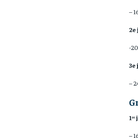
– 1
2e
-20
3e
– 2
G
1ʳᵉ
– 1