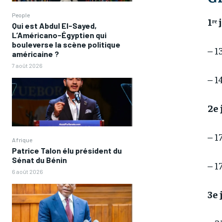
People
1ʳᵉ
Qui est Abdul El-Sayed,
L’Américano-Égyptien qui
bouleverse la scène politique
– 1
américaine ?
7 août 2026
– 1
2e
– 1
Afrique
Patrice Talon élu président du
Sénat du Bénin
– 1
6 août 2026
3e