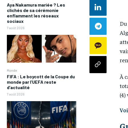
Aya Nakamura mariée ? Les
clichés de sa cérémonie
enflamment les réseaux
sociaux
Du 
7 août 2026
Alg
att
vai
ren
Monde
À c
FIFA : Le boycott de la Coupe du
monde par l’UEFA reste
tot
d’actualité
(4)
7 août 2026
Voi
G