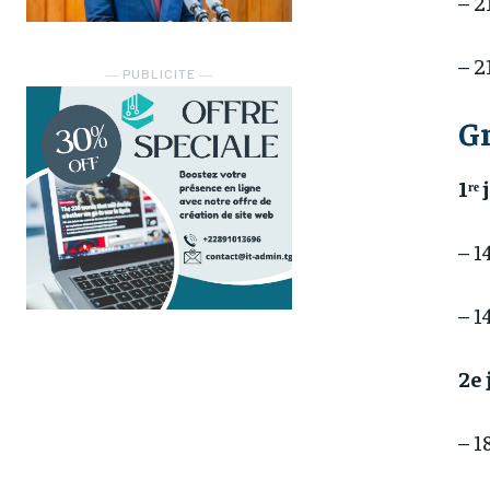
– 2
– 2
― PUBLICITE ―
G
1ʳᵉ
– 1
– 1
2e
– 1