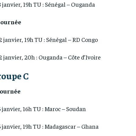
8 janvier, 19h TU : Sénégal – Ouganda
 journée
2 janvier, 19h TU : Sénégal – RD Congo
2 janvier, 20h : Ouganda – Côte d’Ivoire
roupe C
 journée
5 janvier, 16h TU : Maroc – Soudan
RECOMMENDED
RECOMMENDED
5 janvier, 19h TU : Madagascar – Ghana