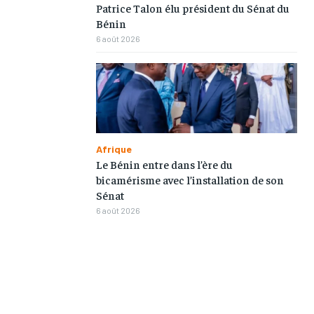
Patrice Talon élu président du Sénat du
L’INTEGRAL
L’INTEGRAL
L’INTEGRAL
L’INTEGRAL
Bénin
6 août 2026
TOGOREGARD
TOGOREGARD
TOGOREGARD
TOGOREGARD
LOMEBOUGEINFO
LOMEBOUGEINFO
LOMEBOUGEINFO
LOMEBOUGEINFO
NOUVELLE D’AFRIQUE
NOUVELLE D’AFRIQUE
NOUVELLE D’AFRIQUE
NOUVELLE D’AFRIQUE
LEDEFENSEURINFO
LEDEFENSEURINFO
LEDEFENSEURINFO
LEDEFENSEURINFO
Afrique
228FOOT
228FOOT
228FOOT
228FOOT
Le Bénin entre dans l’ère du
ACTU LOMÉ
ACTU LOMÉ
ACTU LOMÉ
ACTU LOMÉ
bicamérisme avec l’installation de son
Sénat
6 août 2026