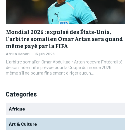
L’INTEGRAL
L’INTEGRAL
TOGOREGARD
TOGOREGARD
TOGOREGARD
TOGOREGARD
LOMEBOUGEINFO
LOMEBOUGEINFO
LOMEBOUGEINFO
LOMEBOUGEINFO
NOUVELLE D’AFRIQUE
NOUVELLE D’AFRIQUE
Mondial 2026 : expulsé des États-Unis,
NOUVELLE D’AFRIQUE
NOUVELLE D’AFRIQUE
l’arbitre somalien Omar Artan sera quand
LEDEFENSEURINFO
LEDEFENSEURINFO
même payé par la FIFA
LEDEFENSEURINFO
LEDEFENSEURINFO
228FOOT
228FOOT
Afrika Habari
-
15 juin 2026
228FOOT
228FOOT
L’arbitre somalien Omar Abdulkadir Artan recevra l’intégralité
ACTU LOMÉ
ACTU LOMÉ
de son indemnité prévue pour la Coupe du monde 2026,
ACTU LOMÉ
ACTU LOMÉ
même s’il ne pourra finalement diriger aucun...
Categories
Afrique
Art & Culture