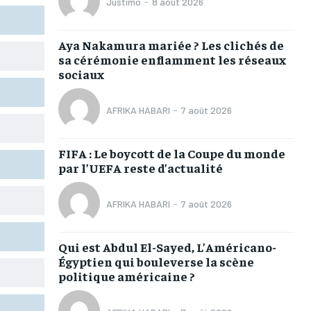
Justimo
-
8 août 2026
L’INTEGRAL
L’INTEGRAL
L’INTEGRAL
L’INTEGRAL
TOGOREGARD
TOGOREGARD
TOGOREGARD
TOGOREGARD
Aya Nakamura mariée ? Les clichés de
sa cérémonie enflamment les réseaux
LOMEBOUGEINFO
LOMEBOUGEINFO
LOMEBOUGEINFO
LOMEBOUGEINFO
sociaux
NOUVELLE D’AFRIQUE
NOUVELLE D’AFRIQUE
NOUVELLE D’AFRIQUE
NOUVELLE D’AFRIQUE
AFRIKA HABARI
-
7 août 2026
LEDEFENSEURINFO
LEDEFENSEURINFO
LEDEFENSEURINFO
LEDEFENSEURINFO
228FOOT
228FOOT
228FOOT
228FOOT
FIFA : Le boycott de la Coupe du monde
par l’UEFA reste d’actualité
ACTU LOMÉ
ACTU LOMÉ
ACTU LOMÉ
ACTU LOMÉ
AFRIKA HABARI
-
7 août 2026
Qui est Abdul El-Sayed, L’Américano-
Égyptien qui bouleverse la scène
politique américaine ?