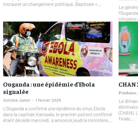
instaurer un changement politique. Baptisée «...
Le généra
l'Ouganda
citoyens 
Ouganda : une épidémie d’Ebola
CHAN 2
signalée
𝐏𝐫𝐮𝐝𝐞𝐧𝐜
Antoine Junior
-
1 février 2025
Le diman
éliminato
L'Ouganda a confirmé une épidémie du virus Ebola
(CHAN). L
dans la capitale Kampala, le premier patient confirmé
finale...
étant décédé mercredi, a annoncé jeudi le ministère...