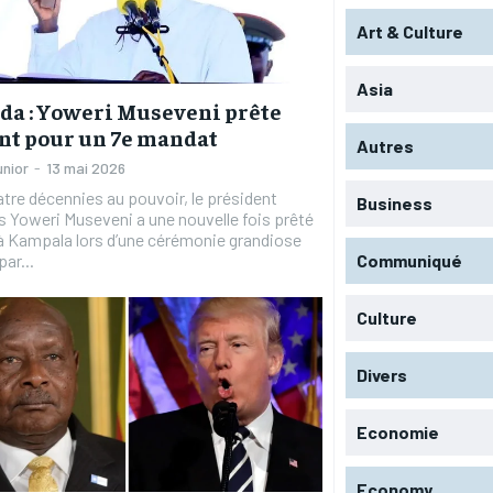
Art & Culture
Asia
a : Yoweri Museveni prête
nt pour un 7e mandat
Autres
unior
-
13 mai 2026
tre décennies au pouvoir, le président
Business
 Yoweri Museveni a une nouvelle fois prêté
à Kampala lors d’une cérémonie grandiose
ar...
Communiqué
Culture
Divers
Economie
Economy