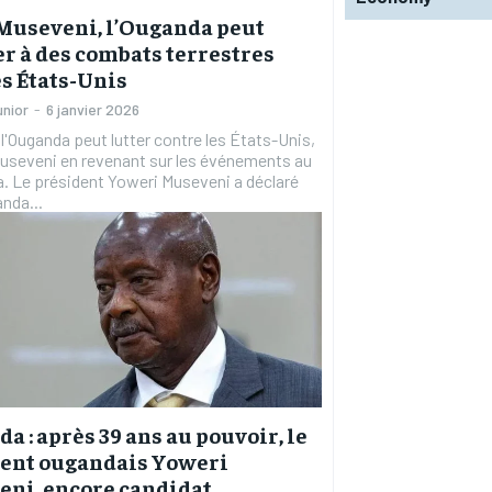
Museveni, l’Ouganda peut
er à des combats terrestres
es États-Unis
unior
-
6 janvier 2026
, l'Ouganda peut lutter contre les États-Unis,
useveni en revenant sur les événements au
 déclaré
anda...
a : après 39 ans au pouvoir, le
dent ougandais Yoweri
ni, encore candidat