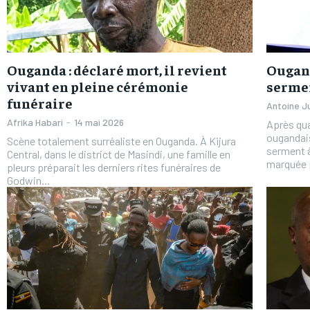
Ouganda : déclaré mort, il revient
Ougand
vivant en pleine cérémonie
serme
funéraire
Antoine J
Afrika Habari
-
14 mai 2026
Après qua
ougandais
Scène totalement surréaliste en Ouganda. À Kijura
serment 
Central, dans le district de Masindi, une famille en
marquée p
pleurs préparait les derniers rites funéraires de
Godwin...