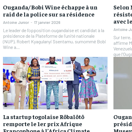
Ouganda/ Bobi Wine échappe à un
Selon 
raid de la police sur sa résidence
résist
avec l
Antoine Junior
-
17 janvier 2026
Antoine J
Le leader de l’opposition ougandaise et candidat à la
présidence de la Plateforme de l’unité nationale
Sur terre
(NUP), Robert Kyagulanyi Ssentamu, surnommé Bobi
affirme M
Wine a...
Venezuela. Le président Yoweri Museveni a
que l'Oug
La startup togolaise Rôbalôtô
Ougand
remporte le 1er prix Afrique
prési
Francophone à l’Africa Climate
Museve