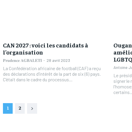
CAN 2027 : voici les candidats à
Ougan
l’organisation
amélio
LGBT
𝐏𝐫𝐮𝐝𝐞𝐧𝐜𝐞 𝐀𝐆𝐁𝐀𝐋𝐄𝐓𝐈
-
28 avril 2023
Antoine J
La Confédération africaine de football (CAF) a reçu
des déclarations d’intérêt de la part de six (6) pays.
Le présid
C’était dans le cadre du processus...
signer le
l'homosex
certains..
1
2