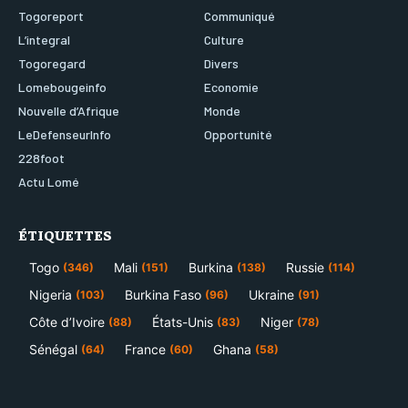
Togoreport
Communiqué
L’integral
Culture
Togoregard
Divers
Lomebougeinfo
Economie
Nouvelle d’Afrique
Monde
LeDefenseurInfo
Opportunité
228foot
Actu Lomé
ÉTIQUETTES
Togo
Mali
Burkina
Russie
(346)
(151)
(138)
(114)
Nigeria
Burkina Faso
Ukraine
(103)
(96)
(91)
Côte d’Ivoire
États-Unis
Niger
(88)
(83)
(78)
Sénégal
France
Ghana
(64)
(60)
(58)