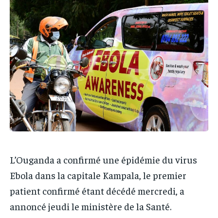
IT-ADMIN
IT-ADMIN
IT-ADMIN
IT-ADMIN
TOGOREPORT
TOGOREPORT
TOGOREPORT
TOGOREPORT
L’INTEGRAL
L’INTEGRAL
L’INTEGRAL
L’INTEGRAL
TOGOREGARD
TOGOREGARD
TOGOREGARD
TOGOREGARD
LOMEBOUGEINFO
LOMEBOUGEINFO
LOMEBOUGEINFO
LOMEBOUGEINFO
NOUVELLE D’AFRIQUE
NOUVELLE D’AFRIQUE
NOUVELLE D’AFRIQUE
NOUVELLE D’AFRIQUE
LEDEFENSEURINFO
LEDEFENSEURINFO
LEDEFENSEURINFO
LEDEFENSEURINFO
228FOOT
228FOOT
228FOOT
228FOOT
ACTU LOMÉ
ACTU LOMÉ
L’Ouganda a confirmé une épidémie du virus
ACTU LOMÉ
ACTU LOMÉ
Ebola dans la capitale Kampala, le premier
patient confirmé étant décédé mercredi, a
annoncé jeudi le ministère de la Santé.