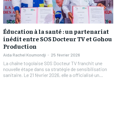
Éducation à la santé : un partenariat
inédit entre SOS Docteur TV et Gohou
Production
Aida Rachel Koumondji
-
25 février 2026
La chaîne togolaise SOS Docteur TV franchit une
nouvelle étape dans sa stratégie de sensibilisation
sanitaire. Le 21 février 2026, elle a officialisé un...
FOREVER
FOREVER
/ forever
/ forever
Sign up with just an email addres
Sign up with just an email addres
get access to this tier instan
get access to this tier instan