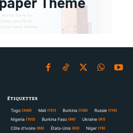
ÉTIQUETTES
Togo
Mali
Burkina
Russie
(346)
(151)
(138)
(114)
Nigeria
Burkina Faso
Ukraine
(103)
(96)
(91)
Côte d’Ivoire
États-Unis
Niger
(88)
(83)
(78)