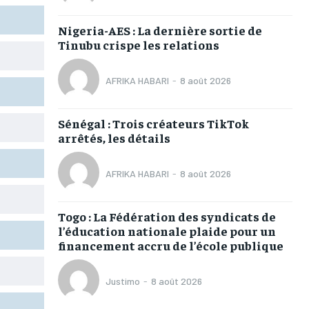
TOGOREGARD
TOGOREGARD
TOGOREGARD
TOGOREGARD
Nigeria-AES : La dernière sortie de
LOMEBOUGEINFO
LOMEBOUGEINFO
LOMEBOUGEINFO
LOMEBOUGEINFO
Tinubu crispe les relations
NOUVELLE D’AFRIQUE
NOUVELLE D’AFRIQUE
NOUVELLE D’AFRIQUE
NOUVELLE D’AFRIQUE
AFRIKA HABARI
-
8 août 2026
LEDEFENSEURINFO
LEDEFENSEURINFO
LEDEFENSEURINFO
LEDEFENSEURINFO
228FOOT
228FOOT
228FOOT
228FOOT
Sénégal : Trois créateurs TikTok
arrêtés, les détails
ACTU LOMÉ
ACTU LOMÉ
ACTU LOMÉ
ACTU LOMÉ
AFRIKA HABARI
-
8 août 2026
Togo : La Fédération des syndicats de
1-MONTH
1-MONTH
l’éducation nationale plaide pour un
financement accru de l’école publique
/ month
/ month
eeing to this tier, you are billed
eeing to this tier, you are billed
onth after the first one until you
onth after the first one until you
Justimo
-
8 août 2026
ut of the monthly subscription.
ut of the monthly subscription.