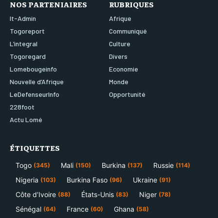
NOS PARTENIAIRES
RUBRIQUES
It-Admin
Afrique
Togoreport
Communiqué
L’integral
Culture
Togoregard
Divers
Lomebougeinfo
Economie
Nouvelle d’Afrique
Monde
LeDefenseurInfo
Opportunité
228foot
Actu Lomé
ÉTIQUETTES
Togo
Mali
Burkina
Russie
(345)
(150)
(137)
(114)
Nigeria
Burkina Faso
Ukraine
(103)
(96)
(91)
Côte d’Ivoire
États-Unis
Niger
(88)
(83)
(78)
Sénégal
France
Ghana
(64)
(60)
(58)